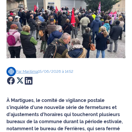
Agenda
Faits
divers
Sports
Société
Par
Maritima
15/06/2026 à 14:52
Culture
Économie
À Martigues, le comité de vigilance postale
Éducation
s’inquiète d’une nouvelle série de fermetures et
d’ajustements d’horaires qui toucheront plusieurs
Emploi
bureaux de la commune durant la période estivale,
notamment le bureau de Ferrières, qui sera fermé
Environnement