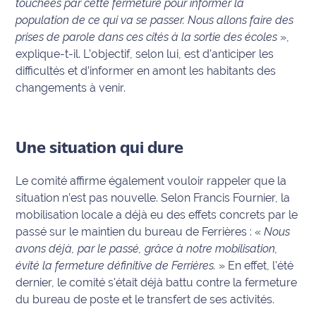
touchées par cette fermeture pour informer la
International
population de ce qui va se passer. Nous allons faire des
prises de parole dans ces cités à la sortie des écoles
»,
Défense
explique-t-il. L’objectif, selon lui, est d’anticiper les
difficultés et d’informer en amont les habitants des
Municipales
changements à venir.
2026
Contenus
Partenaires
Une situation qui dure
L'invité(e)
Le comité affirme également vouloir rappeler que la
de la
situation n’est pas nouvelle. Selon Francis Fournier, la
rédaction
mobilisation locale a déjà eu des effets concrets par le
passé sur le maintien du bureau de Ferrières : «
Nous
Coup de
avons déjà, par le passé, grâce à notre mobilisation,
coeur
évité la fermeture définitive de Ferrières.
» En effet, l'été
Maritima
dernier, le comité s'était déjà battu contre la fermeture
du bureau de poste et le transfert de ses activités.
Fil