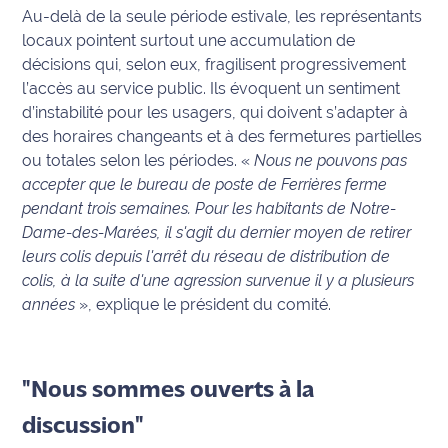
rouge
Au-delà de la seule période estivale, les représentants
Maritima
locaux pointent surtout une accumulation de
décisions qui, selon eux, fragilisent progressivement
L'anecdote
l’accès au service public. Ils évoquent un sentiment
de Jeff
d’instabilité pour les usagers, qui doivent s’adapter à
des horaires changeants et à des fermetures partielles
C'est
ou totales selon les périodes. «
Nous ne pouvons pas
mon
accepter que le bureau de poste de Ferrières ferme
club
pendant trois semaines. Pour les habitants de Notre-
Dame-des-Marées, il s'agit du dernier moyen de retirer
Les
Coachs
leurs colis depuis l'arrêt du réseau de distribution de
Maritima
colis, à la suite d'une agression survenue il y a plusieurs
années
», explique le président du comité.
Bon
plan
sortie
"Nous sommes ouverts à la
Nous
discussion"
contacter