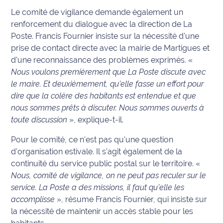
Le comité de vigilance demande également un
Ecouter
renforcement du dialogue avec la direction de La
et voir
Poste. Francis Fournier insiste sur la nécessité d’une
Maritima
prise de contact directe avec la mairie de Martigues et
d’une reconnaissance des problèmes exprimés. «
Qui
Nous voulons premièrement que La Poste discute avec
sommes
le maire. Et deuxièmement, qu’elle fasse un effort pour
nous ?
dire que la colère des habitants est entendue et que
nous sommes prêts à discuter. Nous sommes ouverts à
Devenir
annonceur
toute discussion
», explique-t-il.
Pour le comité, ce n'est pas qu'une question
Recrutement
d'organisation estivale. Il s’agit également de la
continuité du service public postal sur le territoire. «
Mention
Nous, comité de vigilance, on ne peut pas reculer sur le
légales
service. La Poste a des missions, il faut qu’elle les
Conditions
accomplisse
», résume Francis Fournier, qui insiste sur
générales
la nécessité de maintenir un accès stable pour les
d'utilisation du