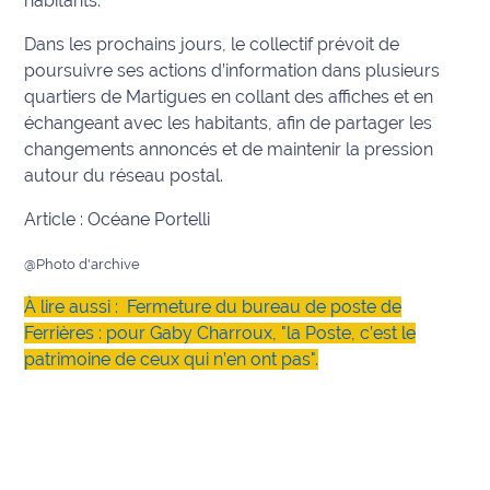
habitants.
site maritima.fr
Dans les prochains jours, le collectif prévoit de
Archives
poursuivre ses actions d’information dans plusieurs
quartiers de Martigues en collant des affiches et en
échangeant avec les habitants, afin de partager les
changements annoncés et de maintenir la pression
autour du réseau postal.
Article : Océane Portelli
@Photo d'archive
À lire aussi :
Fermeture du bureau de poste de
Ferrières : pour Gaby Charroux, "la Poste, c’est le
patrimoine de ceux qui n’en ont pas".