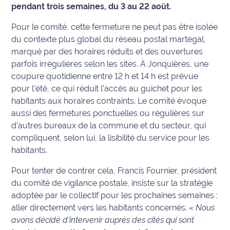
pendant trois semaines, du 3 au 22 août.
Info
Pour le comité, cette fermeture ne peut pas être isolée
route
du contexte plus global du réseau postal martégal,
marqué par des horaires réduits et des ouvertures
Justice
parfois irrégulières selon les sites. À Jonquières, une
coupure quotidienne entre 12 h et 14 h est prévue
Loisirs
pour l’été, ce qui réduit l’accès au guichet pour les
habitants aux horaires contraints. Le comité évoque
Météo
aussi des fermetures ponctuelles ou régulières sur
Politique
d’autres bureaux de la commune et du secteur, qui
compliquent, selon lui, la lisibilité du service pour les
Santé
habitants.
Pour tenter de contrer cela, Francis Fournier, président
Social
du comité de vigilance postale, insiste sur la stratégie
adoptée par le collectif pour les prochaines semaines :
Transport
aller directement vers les habitants concernés. «
Nous
National
avons décidé d’intervenir auprès des cités qui sont