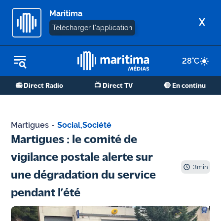
Maritima
X
Télécharger l'application
28
°C
REPLAY RADIO
📻 Direct Radio
📺 Direct TV
🔴 En continu
REPLAY TV
ÉCOUTER LES PODCASTS
Martigues
-
Social
,
Société
Martigues
Martigues : le comité de
- Etang
vigilance postale alerte sur
de Berre
3
min
une dégradation du service
Marseille
pendant l’été
- Aix
OM