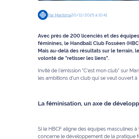
Info
Par
Maritima
20/11/2025 à 10:41
route
Justice
Avec près de 200 licenciés et des équipe
féminines, le Handball Club Fosséen (HBCF)
Loisirs
Mais au-delà des résultats sur le terrain, 
volonté de "retisser les liens".
Météo
Invité de l'émission "C'est mon club" sur Mar
Politique
les ambitions d'un club qui se veut ouvert à 
Santé
La féminisation, un axe de dévelo
Social
Transport
Si le HBCF aligne des équipes masculines à t
National
concerne le développement de la pratique fé