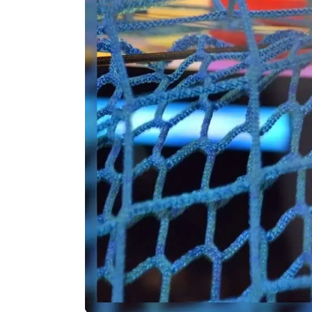
Agenda
Faits
divers
Sports
Société
Culture
Économie
Éducation
Emploi
Environnement