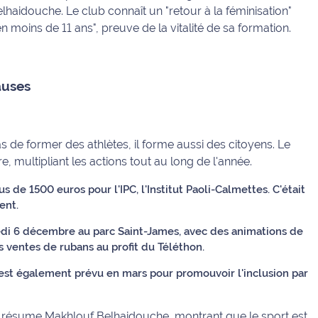
lhaidouche. Le club connaît un "retour à la féminisation"
moins de 11 ans", preuve de la vitalité de sa formation.
auses
 de former des athlètes, il forme aussi des citoyens. Le
ire, multipliant les actions tout au long de l'année.
s de 1500 euros pour l'IPC, l'Institut Paoli-Calmettes. C'était
ent.
edi 6 décembre au parc Saint-James, avec des animations de
es ventes de rubans au profit du Téléthon.
t également prévu en mars pour promouvoir l'inclusion par
on", résume Makhlouf Belhaidouche, montrant que le sport est