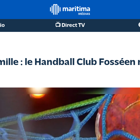
io
📺 Direct TV
mille : le Handball Club Fosséen 