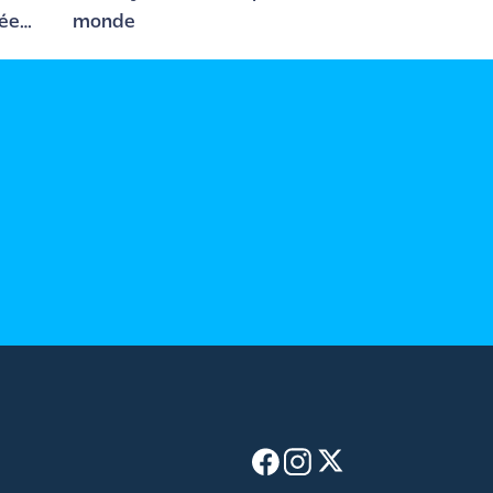
sée
monde