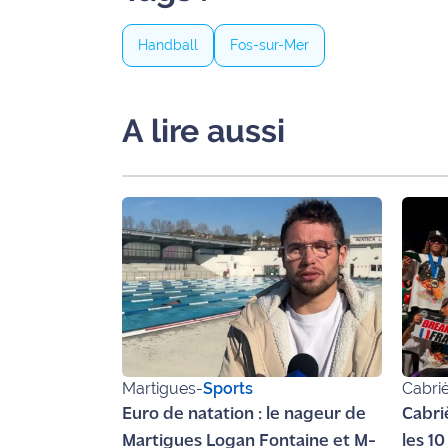
Ecouter
Handball
Fos-sur-Mer
et voir
Maritima
A lire aussi
Qui
sommes
nous ?
Devenir
annonceur
Recrutement
Mention
légales
Martigues
-
Sports
Cabri
Conditions
Euro de natation : le nageur de
Cabriè
générales
Martigues Logan Fontaine et M-
les 1
d'utilisation du