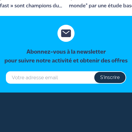
fast » sont champions du
monde" par une étude ba
 de Hip-Hop !
sur l'oculométrie
Abonnez-vous à la newsletter
pour suivre notre activité et obtenir des offres
S‘inscrire