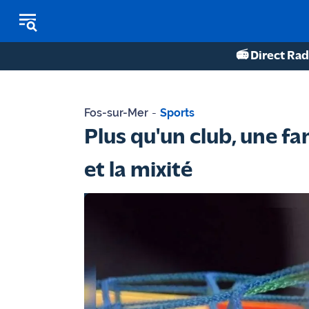
📻 Direct Rad
REPLAY RADIO
Fos-sur-Mer
-
Sports
REPLAY TV
Plus qu'un club, une fa
ÉCOUTER LES PODCASTS
et la mixité
Martigues
- Etang
de Berre
Marseille
- Aix
OM