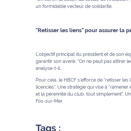
rouge
un formidable vecteur de solidarité.
Maritima
L'anecdote
de Jeff
"Retisser les liens" pour assurer la 
C'est
mon
L'objectif principal du président et de son éq
club
garantir son avenir. "On ne peut pas attirer 
Les
analyse-t-il.
Coachs
Pour cela, le HBCF s'efforce de "retisser les l
Maritima
licenciés". Une stratégie qui vise à "ramener
et la pérennité du club, tout simplement". Une
Bon
plan
Fos-sur-Mer.
sortie
Nous
Tags :
contacter