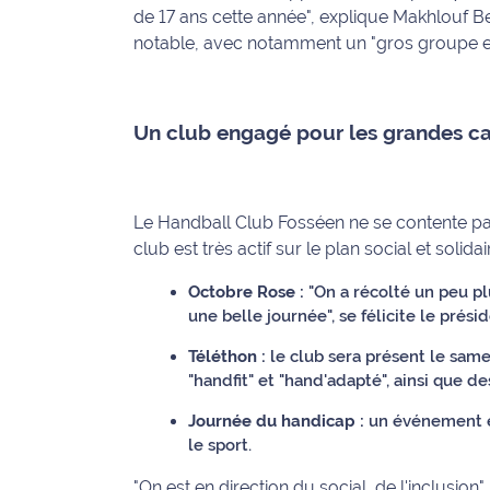
de 17 ans cette année", explique Makhlouf Be
International
notable, avec notamment un "gros groupe en 
Défense
Municipales
Un club engagé pour les grandes c
2026
Contenus
Le Handball Club Fosséen ne se contente pas
Partenaires
club est très actif sur le plan social et solida
L'invité(e)
Octobre Rose :
"On a récolté un peu plu
de la
une belle journée", se félicite le présid
rédaction
Téléthon :
le club sera présent le sam
Coup de
"handfit" et "hand'adapté", ainsi que d
coeur
Journée du handicap :
un événement es
Maritima
le sport.
Fil
"On est en direction du social, de l'inclusi