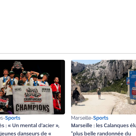
ès
-
Sports
Marseille
-
Sports
s : « Un mental d’acier »,
Marseille : les Calanques él
0 jeunes danseurs de «
"plus belle randonnée du