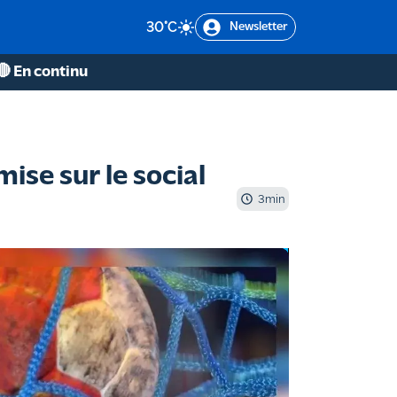
30
°C
Newsletter
🔴 En continu
mise sur le social
3
min