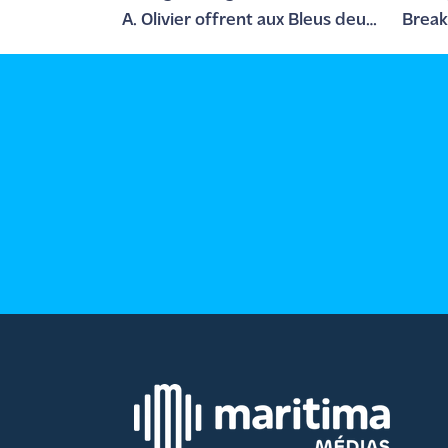
site maritima.fr
A. Olivier offrent aux Bleus deux
Break
médailles en eau libre
monde
Archives