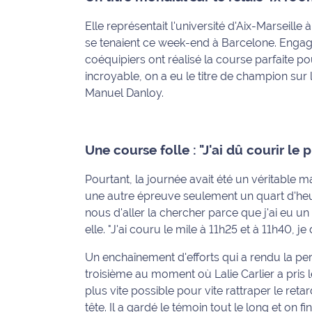
Info
Elle représentait l'université d'Aix-Marseill
route
se tenaient ce week-end à Barcelone. Engagée
coéquipiers ont réalisé la course parfaite po
Justice
incroyable, on a eu le titre de champion sur
Manuel Danloy.
Loisirs
Météo
Une course folle : "J'ai dû courir le 
Politique
Pourtant, la journée avait été un véritable ma
une autre épreuve seulement un quart d'heure
Santé
nous d'aller la chercher parce que j'ai eu u
elle. "J'ai couru le mile à 11h25 et à 11h40, j
Social
Un enchaînement d'efforts qui a rendu la pe
Transport
troisième au moment où Lalie Carlier a pris le 
plus vite possible pour vite rattraper le retar
National
tête. Il a gardé le témoin tout le long et on 