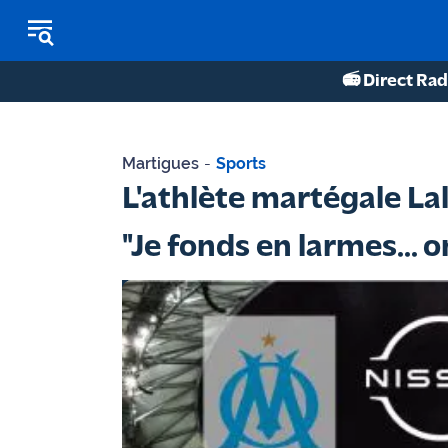
📻 Direct Rad
REPLAY RADIO
Martigues
-
Sports
REPLAY TV
L'athlète martégale La
ÉCOUTER LES PODCASTS
"Je fonds en larmes... o
Martigues
- Etang
de Berre
Marseille
- Aix
OM