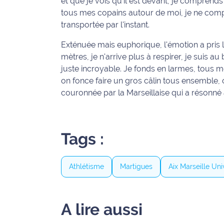
et que je vois qu'il est devant, je comprends q
rouge
tous mes copains autour de moi, je ne compr
Maritima
transportée par l'instant.
L'anecdote
Exténuée mais euphorique, l'émotion a pris l
de Jeff
mètres, je n'arrive plus à respirer, je suis au
juste incroyable. Je fonds en larmes, tous me
C'est
on fonce faire un gros câlin tous ensemble, on 
mon
couronnée par la Marseillaise qui a résonné
club
Les
Coachs
Tags :
Maritima
Bon
Athlétisme
Martigues
Aix Marseille Uni
plan
sortie
A lire aussi
Nous
contacter