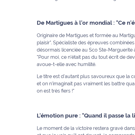
International
Défense
De Martigues à l'or mondial : "Ce n'é
Municipales
Originaire de Martigues et formée au Martigu
2026
plaisir". Spécialiste des épreuves combinées
désormais licenciée au Sco Ste-Marguerite à 
Contenus
"Pour moi, ce n'était pas du tout écrit de 
Partenaires
avoue-t-elle avec humilité.
L'invité(e)
Le titre est d'autant plus savoureux que la c
de la
et on n'imaginait pas vraiment les battre quan
rédaction
on est très fiers !"
Coup de
coeur
L'émotion pure : "Quand il passe la l
Maritima
Le moment de la victoire restera gravé dan
Fil