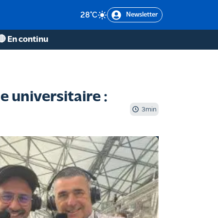
28
°C
Newsletter
🔴 En continu
 universitaire :
3
min