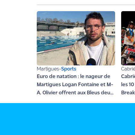
Ecouter
et voir
Maritima
Qui
sommes
nous ?
Devenir
Martigues
-
Sports
Cabri
annonceur
Euro de natation : le nageur de
Cabriè
Martigues Logan Fontaine et M-
les 1
Recrutement
A. Olivier offrent aux Bleus deux
Break
Mention
médailles en eau libre
monde
légales
Conditions
générales
d'utilisation du