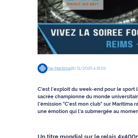
Agenda
Faits
divers
Sports
Société
Par
Maritima
18/11/2025 à 15:02
Culture
C'est l'exploit du week-end pour le sport l
Économie
sacrée championne du monde universitaire
l'émission "C'est mon club" sur Maritima r
Éducation
une émotion qui l'a submergée au moment 
Emploi
Environnement
Un titre mondial sur le relais 4x40