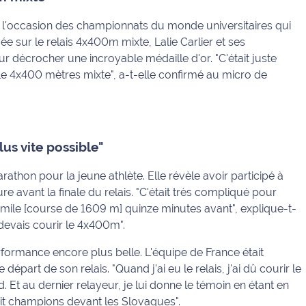
e à l'occasion des championnats du monde universitaires qui
 sur le relais 4x400m mixte, Lalie Carlier et ses
ur décrocher une incroyable médaille d'or. "C'était juste
 le 4x400 mètres mixte", a-t-elle confirmé au micro de
plus vite possible"
rathon pour la jeune athlète. Elle révèle avoir participé à
 avant la finale du relais. "C'était très compliqué pour
n mile [course de 1609 m] quinze minutes avant", explique-t-
e devais courir le 4x400m".
rformance encore plus belle. L'équipe de France était
départ de son relais. "Quand j'ai eu le relais, j'ai dû courir le
d. Et au dernier relayeur, je lui donne le témoin en étant en
finit champions devant les Slovaques".