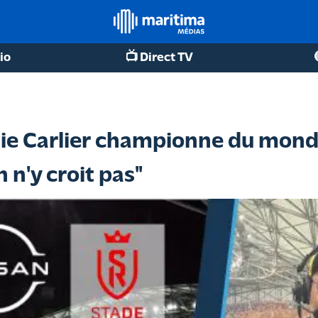
io
📺 Direct TV
lie Carlier championne du monde
n n'y croit pas"