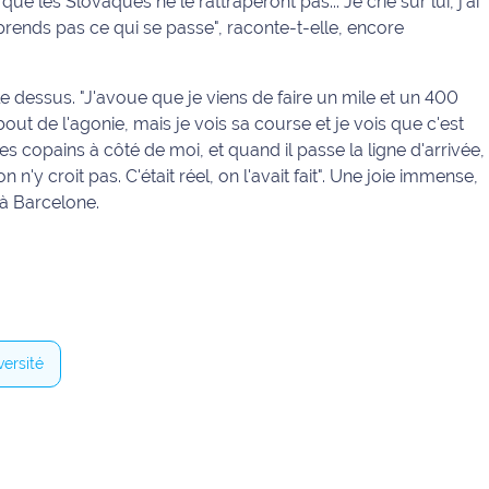
ue les Slovaques ne le rattraperont pas... Je crie sur lui, j'ai
ends pas ce qui se passe", raconte-t-elle, encore
e dessus. "J'avoue que je viens de faire un mile et un 400
 bout de l'agonie, mais je vois sa course et je vois que c'est
s copains à côté de moi, et quand il passe la ligne d'arrivée,
n'y croit pas. C'était réel, on l'avait fait". Une joie immense,
 à Barcelone.
versité