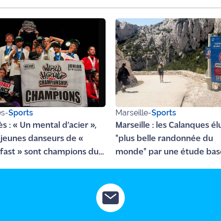
ès
-
Sports
Marseille
-
Sports
s : « Un mental d’acier »,
Marseille : les Calanques él
0 jeunes danseurs de «
"plus belle randonnée du
fast » sont champions du
monde" par une étude ba
 de Hip-Hop !
sur l'oculométrie