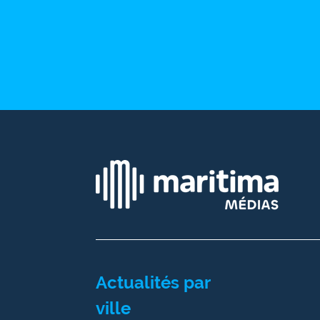
site maritima.fr
Archives
Actualités par
ville