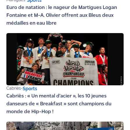
Sports
rouge
Euro de natation : le nageur de Martigues Logan
Maritima
Fontaine et M-A. Olivier offrent aux Bleus deux
L'anecdote
médailles en eau libre
de Jeff
C'est
mon
club
Les
Coachs
Maritima
Cabriès
-
Sports
Bon
Cabriès : « Un mental d’acier », les 10 jeunes
plan
danseurs de « Breakfast » sont champions du
sortie
monde de Hip-Hop !
Nous
contacter