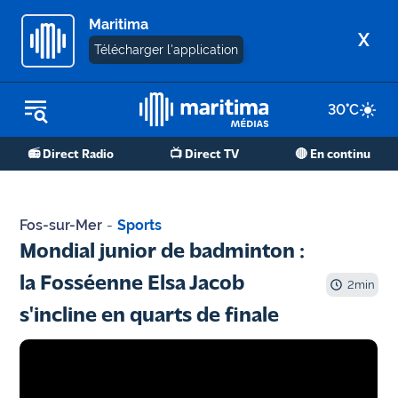
Maritima
X
Télécharger l'application
30
°C
REPLAY RADIO
📻 Direct Radio
📺 Direct TV
🔴 En continu
REPLAY TV
ÉCOUTER LES PODCASTS
Fos-sur-Mer
-
Sports
Martigues
Mondial junior de badminton :
- Etang
la Fosséenne Elsa Jacob
de Berre
2
min
s'incline en quarts de finale
Marseille
- Aix
OM