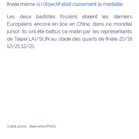
finale même si
l'objectif était clairement la médaille.
Info
Les deux badistes fosséns étaient les derniers
route
Européens encore en lice en Chine, dans ce mondial
junior. Ils ont été battus ce matin par les représentants
Justice
de Taïpei LAI/SUN au stade des quarts de finale 21/18
12/21 12/21.
Loisirs
Météo
Politique
Santé
Social
Transport
Crédit photo : BadmintonPhoto
National