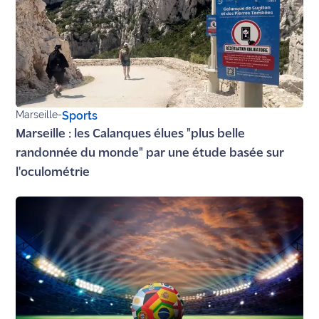
Ecouter
et voir
Maritima
Qui
sommes
Marseille
-
Sports
nous ?
Marseille : les Calanques élues "plus belle
randonnée du monde" par une étude basée sur
Devenir
annonceur
l'oculométrie
Recrutement
Mention
légales
Conditions
générales
d'utilisation du