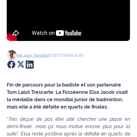
Agenda
Faits
divers
Sports
Par
Joey
Temple
11/10/2024 à 13:30
Société
Culture
Fin de parcours pour la badiste et son partenaire
Économie
Tom Lalot Trescarte. La Fosséenne Elsa Jacob visait
la médaille dans ce mondial junior de badminton,
Éducation
mais elle a été défaite en quarts de finales.
"
Très déçue de pas être allé chercher une place en
Emploi
demi-finale, mais ça nous motive encore plus pour la
suite
". Elsa reste positive après la défaite en quarts de
Environnement