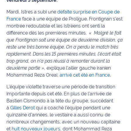
vendredi 5 septembre.
Info
Mardi, Istres a subi une
défaite surprise en Coupe de
route
France
face à une équipe de Proligue. Frontignan s'est
montrée redoutable et les Istréens ont senti la
Justice
différence dès les premières minutes.
« Malgré le fait
que Frontignan soit une équipe de deuxième division, ça
Loisirs
reste une très bonne équipe. On a perdu le match très
rapidement. Dans les 15 premières minutes, l’écart était
Météo
trop grand, on n'a pas réussi à remonter durant la
deuxième partie »,
explique l'ailier gauche iranien
Politique
Mohammad Reza Oreai,
arrivé cet été en France
.
Santé
L'équipe violette traverse une période de transition
importante depuis cet été. En plus de l'arrivée de
Social
Bastien Cismondo à la tête du groupe, succédant
à
Gilles Derot
qui a coaché l’équipe pendant une
Transport
quinzaine d'années, le vestiaire a aussi connu de
nombreux changements, avec un nouveau capitaine
National
et
huit nouveaux joueurs
, dont Mohammad Reza