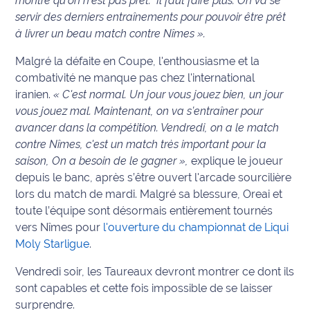
montre qu’on n'est pas prêt. Il faut faire plus. On va se
rouge
servir des derniers entraînements pour pouvoir être prêt
Maritima
à livrer un beau match contre Nîmes ».
L'anecdote
Malgré la défaite en Coupe, l'enthousiasme et la
de Jeff
combativité ne manque pas chez l'international
iranien.
« C'est normal. Un jour vous jouez bien, un jour
C'est
vous jouez mal. Maintenant, on va s’entraîner pour
mon
avancer dans la compétition. Vendredi, on a le match
club
contre Nîmes, c'est un match très important pour la
saison, On a besoin de le gagner »,
explique le joueur
Les
Coachs
depuis le banc, après s’être ouvert l'arcade sourcilière
Maritima
lors du match de mardi. Malgré sa blessure, Oreai et
toute l’équipe sont désormais entièrement tournés
Bon
vers Nîmes pour
l'ouverture du championnat de Liqui
plan
Moly Starligue
.
sortie
Vendredi soir, les Taureaux devront montrer ce dont ils
sont capables et cette fois impossible de se laisser
Nous
contacter
surprendre.