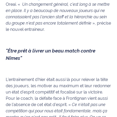
Oreai. «
Un changement général, c'est long à se mettre
International
en place. Il y a beaucoup de nouveaux joueurs qui ne
connaissaient pas l’ancien staff et la hiérarchie au sein
Défense
du groupe n'est pas encore totalement définie
», précise
le nouvel entraineur.
Municipales
2026
Contenus
"Être prêt à livrer un beau match contre
Partenaires
Nîmes"
L'invité(e)
de la
rédaction
L’entraînement d'hier était aussi là pour relever la tête
des joueurs, les motiver au maximum et leur redonner
Coup de
un état d'esprit compétitif et focalisé sur la victoire.
coeur
Pour le coach, la défaite face à Frontignan vient aussi
Maritima
de l’absence de cet état d'esprit. «
Ce n'était pas une
compétition qui pour nous était fondamentale, mais ça
Fil