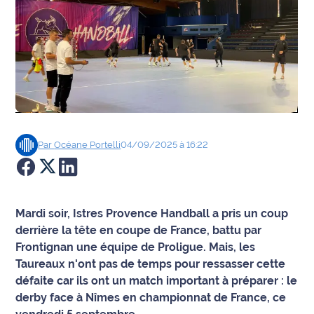
Agenda
Faits
divers
Sports
Société
Par
Océane
Portelli
04/09/2025 à 16:22
Culture
Économie
Mardi soir, Istres Provence Handball a pris un coup
derrière la tête en coupe de France, battu par
Éducation
Frontignan une équipe de Proligue. Mais, les
Taureaux n'ont pas de temps pour ressasser cette
Emploi
défaite car ils ont un match important à préparer : le
derby face à Nîmes en championnat de France, ce
Environnement