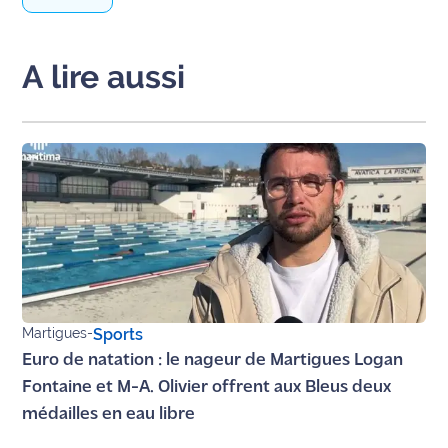
site maritima.fr
Archives
A lire aussi
Martigues
-
Sports
Euro de natation : le nageur de Martigues Logan
Fontaine et M-A. Olivier offrent aux Bleus deux
médailles en eau libre