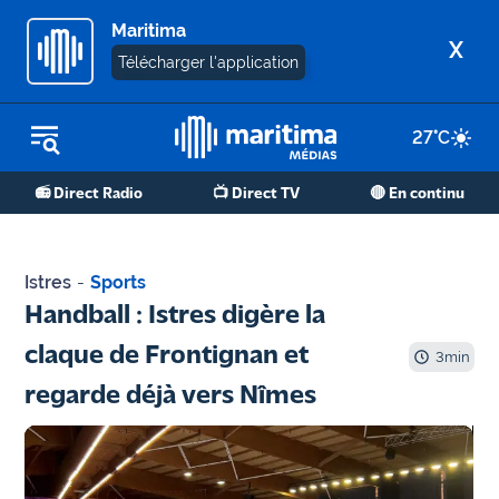
Maritima
X
Télécharger l'application
27
°C
REPLAY RADIO
📻 Direct Radio
📺 Direct TV
🔴 En continu
REPLAY TV
ÉCOUTER LES PODCASTS
Istres
-
Sports
Martigues
Handball : Istres digère la
- Etang
claque de Frontignan et
de Berre
3
min
regarde déjà vers Nîmes
Marseille
- Aix
OM