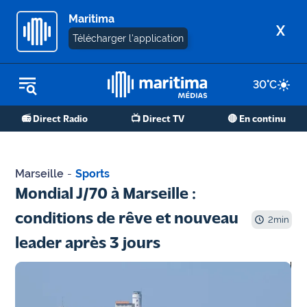
Maritima
X
Télécharger l'application
30
°C
REPLAY RADIO
📻 Direct Radio
📺 Direct TV
🔴 En continu
REPLAY TV
ÉCOUTER LES PODCASTS
Marseille
-
Sports
Martigues
Mondial J/70 à Marseille :
- Etang
conditions de rêve et nouveau
de Berre
2
min
leader après 3 jours
Marseille
- Aix
OM