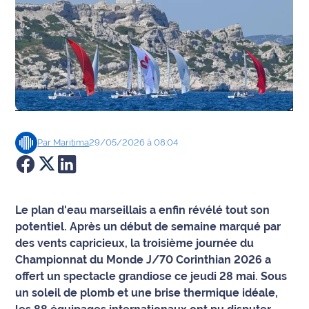
Agenda
Faits
divers
Sports
Société
Par
Maritima
29/05/2026 à 08:04
Culture
Économie
Le plan d'eau marseillais a enfin révélé tout son
potentiel. Après un début de semaine marqué par
Éducation
des vents capricieux, la troisième journée du
Championnat du Monde J/70 Corinthian 2026 a
Emploi
offert un spectacle grandiose ce jeudi 28 mai. Sous
un soleil de plomb et une brise thermique idéale,
Environnement