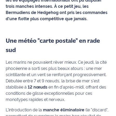
les 88 équipages internationaux ont pu disputer
trois manches intenses. À ce petit jeu, les
Info
Bermudiens de Hedgehog ont pris les commandes
route
d'une flotte plus compétitive que jamais.
Justice
Loisirs
Une météo "carte postale" en rade
sud
Météo
Les marins ne pouvaient rêver mieux. Ce jeudi, la cité
Politique
phocéenne a sorti ses plus beaux atours : une mer
scintillante et un vent se renforçant progressivement.
Santé
Débutée entre 7 et 9 nœuds, la brise de mer s'est
Social
stabilisée à
12 nœuds
en fin d'après-midi, offrant des
conditions de glisse exceptionnelles pour ces
Transport
monotypes rapides et nerveux.
L'introduction de la
manche éliminatoire
(le "discard",
National