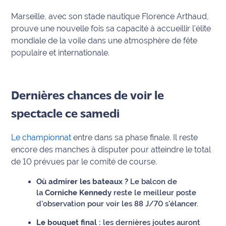
Marseille, avec son stade nautique Florence Arthaud,
Ecouter
prouve une nouvelle fois sa capacité à accueillir l'élite
et voir
mondiale de la voile dans une atmosphère de fête
Maritima
populaire et internationale.
Qui
sommes
nous ?
Dernières chances de voir le
Devenir
spectacle ce samedi
annonceur
Le championnat
entre dans sa phase finale. Il reste
Recrutement
encore des manches à disputer pour atteindre le total
de 10 prévues par le comité de course.
Mention
légales
Où admirer les bateaux ?
Le balcon de
la
Corniche Kennedy
reste le meilleur poste
Conditions
d'observation pour voir les 88 J/70 s'élancer.
générales
Le bouquet final :
les dernières joutes auront
d'utilisation du