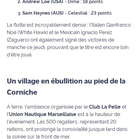
Andrew Loe (USA)
-
Dime
: 18 points
rouge
Maritima
Sam Haynes (AUS)
-
Celestial : 23 points
L'anecdote
La flotte est incroyablement dense : l'Italien Gianfranco
de Jeff
Noé (
White Hawk
) et le Mexicain Ignacio Perez
(
Zaguero
) ont également signé des victoires de
C'est
manche ce jeudi, prouvant que le titre est encore loin
mon
d'être joué.
club
Les
Coachs
Un village en ébullition au pied de la
Maritima
Corniche
Bon
À terre, l'ambiance organisée par le
Club La Pelle
et
plan
sortie
l'
Union Nautique Marseillaise
est à la hauteur de
l'événement. Les 500 régatiers, représentant 20
nations, ont prolongé la convivialité jusque tard dans
Nous
contacter
la soirée sur le front de mer.