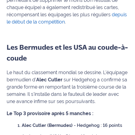
permettant de supprimer le moins bon résultat de
chaque équipe) a également redistribué les cartes,
International
récompensant les équipages les plus réguliers
depuis
Défense
le début de la compétition
.
Municipales
2026
Les Bermudes et les USA au coude-à-
Contenus
coude
Partenaires
Le haut du classement mondial se dessine. L'équipage
L'invité(e)
bermudien d'
Alec Cutler
sur
Hedgehog
a confirmé sa
de la
grande forme en remportant la troisième course de la
rédaction
semaine. Il s'installe dans le fauteuil de leader avec
une avance infime sur ses poursuivants.
Coup de
coeur
Le Top 3 provisoire après 5 manches :
Maritima
Alec Cutler (Bermudes)
-
Hedgehog
: 16 points
Fil