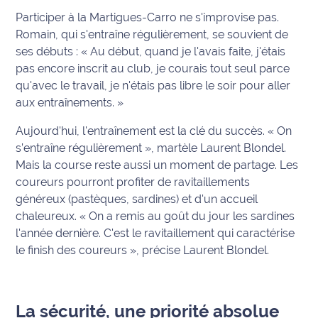
rouge
Participer à la Martigues-Carro ne s'improvise pas.
Maritima
Romain, qui s'entraîne régulièrement, se souvient de
ses débuts :
« Au début, quand je l'avais faite, j'étais
L'anecdote
pas encore inscrit au club, je courais tout seul parce
de Jeff
qu'avec le travail, je n'étais pas libre le soir pour aller
C'est
aux entraînements. »
mon
Aujourd'hui, l'entraînement est la clé du succès.
« On
club
s’entraîne régulièrement »
, martèle Laurent Blondel.
Mais la course reste aussi un moment de partage. Les
Les
Coachs
coureurs pourront profiter de ravitaillements
Maritima
généreux (pastèques, sardines) et d'un accueil
chaleureux.
« On a remis au goût du jour les sardines
Bon
l'année dernière. C'est le ravitaillement qui caractérise
plan
le finish des coureurs »
, précise Laurent Blondel.
sortie
Nous
La sécurité, une priorité absolue
contacter