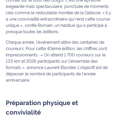
connaît sur le bout des doigts. C'est une épreuve
exigeante mais spectaculaire, ponctuée de moments
International
clés comme la redoutable montée de la Gatasse.
« Il y
Défense
a une convivialité extraordinaire qui rend cette course
unique »
, confie Romain, un habitué qui a participé à
Municipales
presque toutes les éditions.
2026
Chaque année, l'événement attire des centaines de
coureurs. Pour cette 40ème édition, les chiffres sont
Contenus
Partenaires
impressionnants :
« On attend 1 700 coureurs sur le
13.5 km et 2026 participants sur l’ensemble des
L'invité(e)
formats »
, annonce Laurent Blondel. L'objectif est de
de la
dépasser le nombre de participants de l'année
rédaction
anniversaire.
Coup de
coeur
Préparation physique et
Maritima
convivialité
Fil