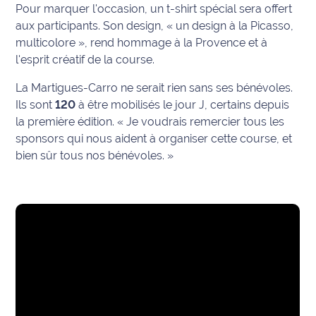
Pour marquer l'occasion, un t-shirt spécial sera offert
site maritima.fr
aux participants. Son design,
« un design à la Picasso,
multicolore »
, rend hommage à la Provence et à
Archives
l'esprit créatif de la course.
La Martigues-Carro ne serait rien sans ses bénévoles.
Ils sont
120
à être mobilisés le jour J, certains depuis
la première édition.
« Je voudrais remercier tous les
sponsors qui nous aident à organiser cette course, et
bien sûr tous nos bénévoles. »