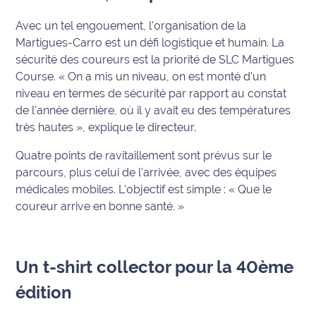
Avec un tel engouement, l'organisation de la
Ecouter
et voir
Martigues-Carro est un défi logistique et humain. La
Maritima
sécurité des coureurs est la priorité de SLC Martigues
Course.
« On a mis un niveau, on est monté d'un
Qui
niveau en termes de sécurité par rapport au constat
sommes
de l'année dernière, où il y avait eu des températures
nous ?
très hautes »
, explique le directeur.
Devenir
Quatre points de ravitaillement sont prévus sur le
annonceur
parcours, plus celui de l'arrivée, avec des équipes
médicales mobiles. L'objectif est simple :
« Que le
Recrutement
coureur arrive en bonne santé. »
Mention
légales
Un t-shirt collector pour la 40ème
Conditions
édition
générales
d'utilisation du