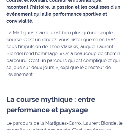
course, et Romain, coureur emblématique,
racontent l’histoire, la passion et les coulisses d’un
Info
événement qui allie performance sportive et
route
convivialité.
Justice
La Martigues-Carro, c’est bien plus qu’une simple
course. C’est un rendez-vous historique né en 1984
Loisirs
sous l’impulsion de Théo Vlakakis, auquel Laurent
Blondel rend hommage.
« On a beaucoup de chemin
Météo
parcouru. C'est un parcours qui est compliqué et qui
se joue sur deux jours »
, explique le directeur de
Politique
l'événement.
Santé
Social
La course mythique : entre
performance et paysage
Transport
Le parcours de la Martigues-Carro, Laurent Blondel le
National