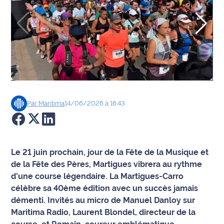
Agenda
Faits
divers
Sports
Société
Par
Maritima
14/06/2026 à 16:43
Culture
Économie
Le 21 juin prochain, jour de la Fête de la Musique et
de la Fête des Pères, Martigues vibrera au rythme
Éducation
d’une course légendaire. La Martigues-Carro
célèbre sa 40ème édition avec un succès jamais
Emploi
démenti. Invités au micro de Manuel Danloy sur
Maritima Radio, Laurent Blondel, directeur de la
Environnement