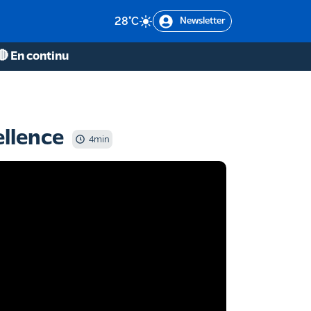
28
°C
Newsletter
🔴 En continu
ellence
4
min