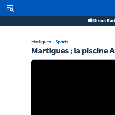
📻 Direct Rad
REPLAY RADIO
Martigues
-
Sports
REPLAY TV
Martigues : la piscine 
ÉCOUTER LES PODCASTS
Martigues
- Etang
de Berre
Marseille
- Aix
OM