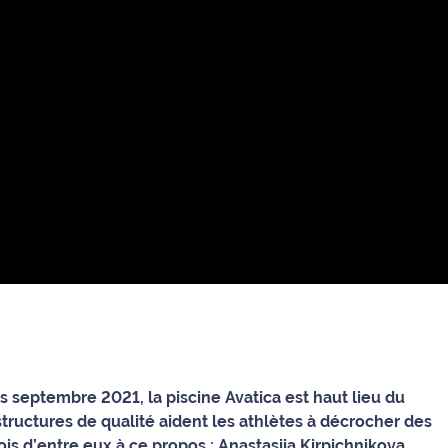
s septembre 2021, la piscine Avatica est haut lieu du
structures de qualité aident les athlètes à décrocher des
is d’entre eux à ce propos : Anastasiia Kirpichnikova,