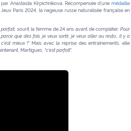
 par Anastasiia Kirpichnikova. Récompensée d’une
médaille
 Jeux Paris 2024, la nageuse russe naturalisée française en
 parfait,
sourit la femme de 24 ans avant de compléter.
Pour
ce que des fois, je veux sortir, je veux aller au resto… Il y a
. c’est mieux !
” Mais avec la reprise des entraînements, elle
aintenant, Martigues,
“c’est parfait
”.