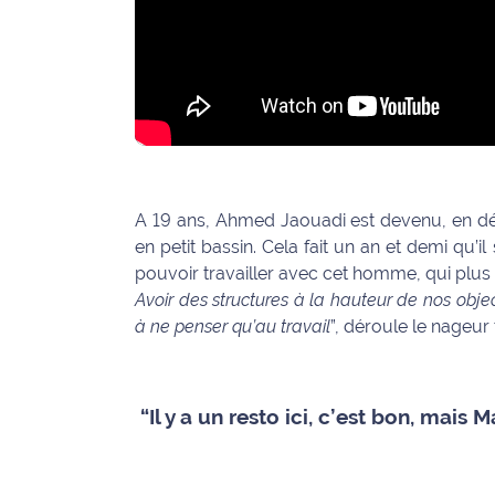
International
Défense
Municipales
2026
Contenus
A 19 ans, Ahmed Jaouadi est devenu, en 
Partenaires
en petit bassin. Cela fait un an et demi qu’il
pouvoir travailler avec cet homme, qui plus 
L'invité(e)
Avoir des structures à la hauteur de nos object
de la
à ne penser qu’au travail
”, déroule le nageur 
rédaction
Coup de
coeur
“Il y a un resto ici, c’est bon, mais Ma
Maritima
Fil