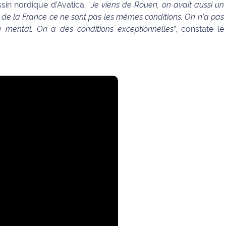
sin nordique d’Avatica. “
Je viens de Rouen, on avait aussi un
d de la France ce ne sont pas les mêmes conditions. On n’a pas
 mental. On a des conditions exceptionnelles
”, constate le