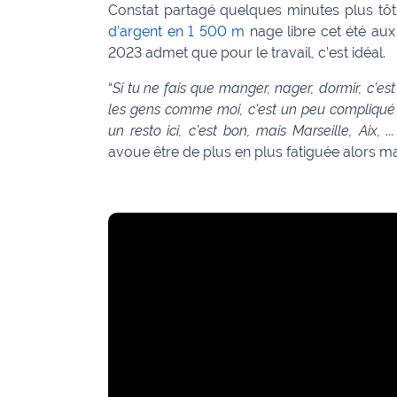
rouge
Constat partagé quelques minutes plus tôt
Maritima
d’argent en 1 500 m
nage libre cet été aux
2023 admet que pour le travail, c’est idéal.
L'anecdote
de Jeff
“
Si tu ne fais que manger, nager, dormir, c’est
les gens comme moi, c'est un peu compliqué par
C'est
un resto ici, c’est bon, mais Marseille, Aix, ..
mon
avoue être de plus en plus fatiguée alors m
club
Les
Coachs
Maritima
Bon
plan
sortie
Nous
contacter