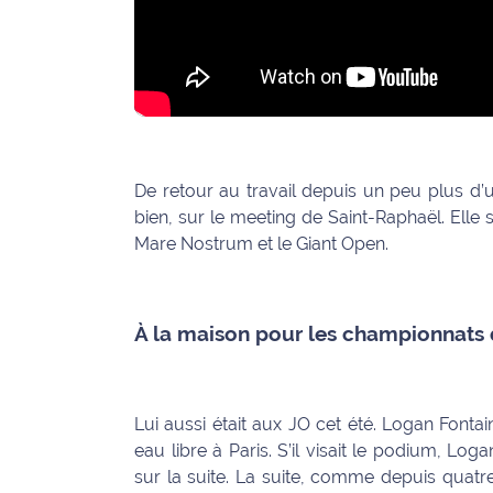
Ecouter
et voir
Maritima
Qui
sommes
nous ?
De retour au travail depuis un peu plus d’u
bien, sur le meeting de Saint-Raphaël. Elle 
Devenir
Mare Nostrum et le Giant Open.
annonceur
Recrutement
À la maison pour les championnats 
Mention
légales
Lui aussi était aux JO cet été. Logan Font
Conditions
eau libre à Paris. S’il visait le podium, L
générales
sur la suite. La suite, comme depuis quatre
d'utilisation du