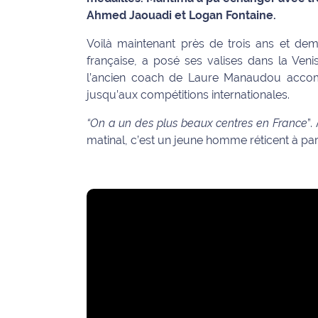
Ahmed Jaouadi et Logan Fontaine.
Info
route
Voilà maintenant près de trois ans et demi
française, a posé ses valises dans la Ven
Justice
l’ancien coach de Laure Manaudou accom
jusqu’aux compétitions internationales.
Loisirs
“On a un des plus beaux centres en France
”.
Météo
matinal, c’est un jeune homme réticent à par
Politique
Santé
Social
Transport
National