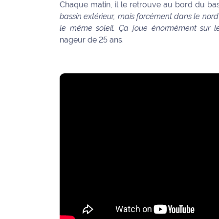
Chaque matin, il le retrouve au bord du bas
site maritima.fr
bassin extérieur, mais forcément dans le nor
le même soleil. Ça joue énormément sur le
Archives
nageur de 25 ans.