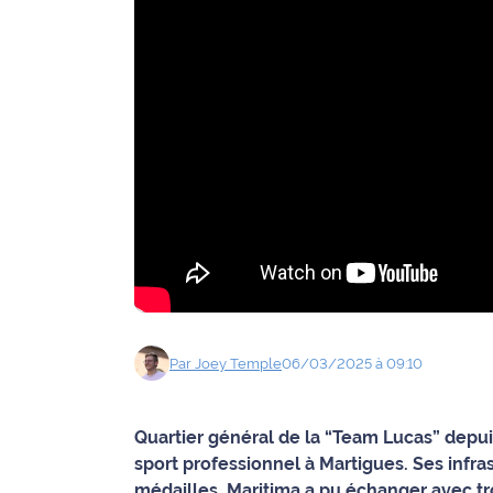
Agenda
Faits
divers
Sports
Société
Culture
Économie
Par
Joey
Temple
06/03/2025 à 09:10
Éducation
Emploi
Quartier général de la “Team Lucas” depui
sport professionnel à Martigues. Ses infra
Environnement
médailles. Maritima a pu échanger avec tro