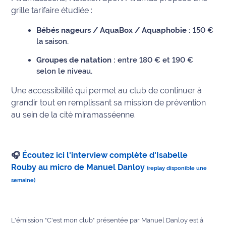
grille tarifaire étudiée :
Ecouter
et voir
Bébés nageurs / AquaBox / Aquaphobie :
150 €
Maritima
la saison.
Groupes de natation :
entre 180 € et 190 €
Qui
selon le niveau.
sommes
nous ?
Une accessibilité qui permet au club de continuer à
grandir tout en remplissant sa mission de prévention
Devenir
au sein de la cité miramasséenne.
annonceur
Recrutement
🎧
Écoutez ici l'interview complète d'Isabelle
Rouby au micro de Manuel Danloy
Mention
(replay disponible une
légales
semaine)
Conditions
générales
L'émission "C'est mon club" présentée par Manuel Danloy est à
d'utilisation du