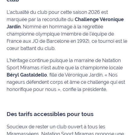
rouge
Maritima
L'actualité du club pour cette saison 2026 est
marquée par la reconduite du
Challenge Véronique
L'anecdote
Jardin
. Nommé en hommage à la regrettée
de Jeff
championne olympique (membre de l'équipe de
France aux JO de Barcelone en 1992), ce tournoi est le
C'est
cœur battant du club.
mon
club
L'héritage continue puisque la marraine de Natation
Sport Miramas n'est autre que la championne locale
Les
Béryl Gastaldello
, fille de Véronique Jardin.
« Nos
Coachs
nageurs défendent corps et âme ce challenge qui est
Maritima
honorifique pour nous »
, confie la présidente.
Bon
plan
sortie
Des tarifs accessibles pour tous
Nous
Soucieux de rester un club ouvert à tous les
contacter
Miramasséens, Natation Sport Miramas propose une