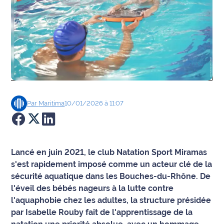
Agenda
Faits
divers
Sports
Société
Par
Maritima
10/01/2026 à 11:07
Culture
Économie
Lancé en juin 2021, le club Natation Sport Miramas
s'est rapidement imposé comme un acteur clé de la
Éducation
sécurité aquatique dans les Bouches-du-Rhône. De
l'éveil des bébés nageurs à la lutte contre
Emploi
l'aquaphobie chez les adultes, la structure présidée
par Isabelle Rouby fait de l'apprentissage de la
Environnement