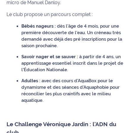
micro de Manuel Danloy.
International
Le club propose un parcours complet :
Défense
Bébés nageurs :
dès l'âge de 4 mois, pour une
première découverte de l'eau. Un créneau très
Municipales
demandé avec déjà des pré inscriptions pour la
2026
saison prochaine.
Contenus
Savoir nager et se sauver :
à partir de 4 ans, un
Partenaires
apprentissage essentiel inscrit dans le projet de
l'Éducation Nationale.
L'invité(e)
Adultes :
avec des cours d'AquaBox pour le
de la
dynamisme et des séances d'Aquaphobie pour
rédaction
réconcilier les plus craintifs avec le milieu
aquatique.
Coup de
coeur
Maritima
Le Challenge Véronique Jardin : l'ADN du
Fil
club