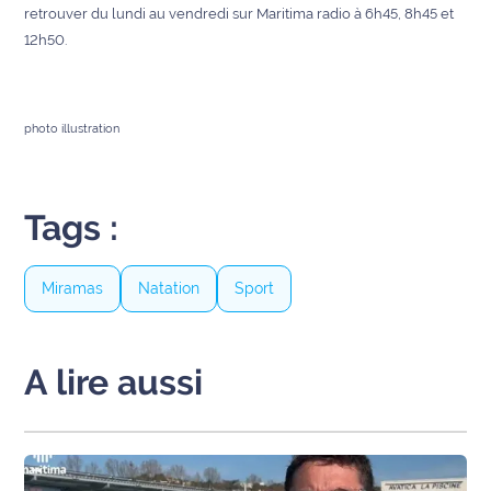
retrouver du lundi au vendredi sur Maritima radio à 6h45, 8h45 et
site maritima.fr
12h50.
Archives
photo illustration
Tags :
Miramas
Natation
Sport
A lire aussi