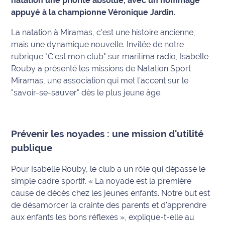
natation une priorité absolue, avec un hommage
appuyé à la championne Véronique Jardin.
Info
route
La natation à Miramas, c'est une histoire ancienne,
mais une dynamique nouvelle. Invitée de notre
Justice
rubrique "C'est mon club" sur maritima radio, Isabelle
Rouby a présenté les missions de Natation Sport
Loisirs
Miramas, une association qui met l'accent sur le
"savoir-se-sauver" dès le plus jeune âge.
Météo
Politique
Prévenir les noyades : une mission d'utilité
Santé
publique
Social
Pour Isabelle Rouby, le club a un rôle qui dépasse le
simple cadre sportif.
« La noyade est la première
Transport
cause de décès chez les jeunes enfants. Notre but est
de désamorcer la crainte des parents et d'apprendre
National
aux enfants les bons réflexes »
, explique-t-elle au