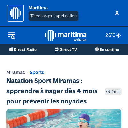
Maritima
X
Télécharger l'application
26
°C
REPLAY RADIO
📻 Direct Radio
📺 Direct TV
🔴 En continu
REPLAY TV
ÉCOUTER LES PODCASTS
Miramas
-
Sports
Martigues
Natation Sport Miramas :
- Etang
apprendre à nager dès 4 mois
de Berre
2
min
pour prévenir les noyades
Marseille
- Aix
OM