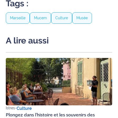
Tags :
Ecouter
et voir
Marseille
Mucem
Culture
Musée
Maritima
Qui
A lire aussi
sommes
nous ?
Devenir
annonceur
Recrutement
Mention
légales
Conditions
Istres
-
Culture
générales
Plongez dans l'histoire et les souvenirs des
d'utilisation du