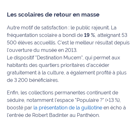
rouge
Maritima
Les scolaires de retour en masse
L'anecdote
Autre motif de satisfaction : le public rajeunit. La
de Jeff
fréquentation scolaire a bondi de
19 %
, atteignant 53
500 élèves accueillis. C'est le meilleur résultat depuis
C'est
l'ouverture du musée en 2013.
mon
Le dispositif "Destination Mucem", qui permet aux
club
habitants des quartiers prioritaires d'accéder
gratuitement à la culture, a également profité à plus
Les
Coachs
de 3 200 bénéficiaires.
Maritima
Enfin, les collections permanentes continuent de
séduire, notamment l'espace "Populaire ?" (+13 %),
Bon
boosté par
la présentation de la guillotine
en écho à
plan
sortie
l'entrée de Robert Badinter au Panthéon.
Nous
contacter