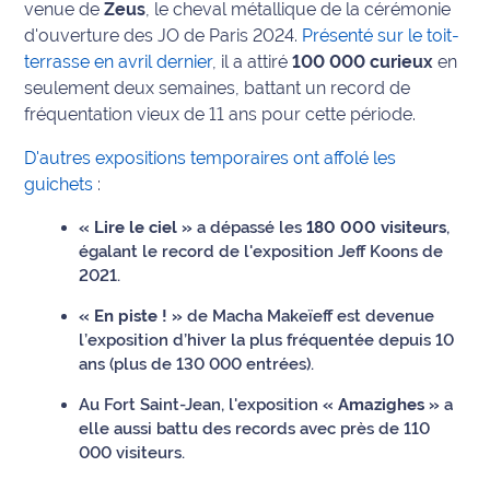
venue de
Zeus
, le cheval métallique de la cérémonie
International
d'ouverture des JO de Paris 2024.
Présenté sur le toit-
terrasse en avril dernier
, il a attiré
100 000 curieux
en
Défense
seulement deux semaines, battant un record de
fréquentation vieux de 11 ans pour cette période.
Municipales
2026
D'autres expositions temporaires ont affolé les
guichets
:
Contenus
Partenaires
« Lire le ciel »
a dépassé les
180 000 visiteurs
,
égalant le record de l'exposition Jeff Koons de
2021.
L'invité(e)
de la
« En piste ! »
de Macha Makeïeff est devenue
rédaction
l’exposition d’hiver la plus fréquentée depuis 10
ans (plus de 130 000 entrées).
Coup de
coeur
Au Fort Saint-Jean, l'exposition
« Amazighes »
a
Maritima
elle aussi battu des records avec près de 110
000 visiteurs.
Fil