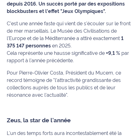
depuis 2016. Un succès porté par des expositions
blockbusters et l'effet "Jeux Olympiques".
Info
route
C’est une année faste qui vient de s'écouler sur le front
de mer marseillais. Le Musée des Civilisations de
Justice
l'Europe et de la Méditerranée a attiré exactement
1
375 147 personnes
en 2025.
Loisirs
Cela représente une hausse significative de
+9,1 %
par
rapport à l'année précédente.
Météo
Pour Pierre-Olivier Costa, Président du Mucem, ce
Politique
record témoigne de
"l’attractivité grandissante des
collections auprès de tous les publics et de leur
Santé
résonance avec l’actualité"
.
Social
Transport
Zeus, la star de l'année
National
L'un des temps forts aura incontestablement été la