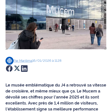
Agenda
Faits
divers
Sports
Société
Par
Maritima
16/01/2026 à 11:28
Culture
Économie
Le musée emblématique du J4 a retrouvé sa vitesse
Éducation
de croisière, et même mieux que ça. Le Mucem a
dévoilé ses chiffres pour l'année 2025 et ils sont
Emploi
excellents. Avec près de 1,4 million de visiteurs,
l'établissement signe sa meilleure performance
Environnement