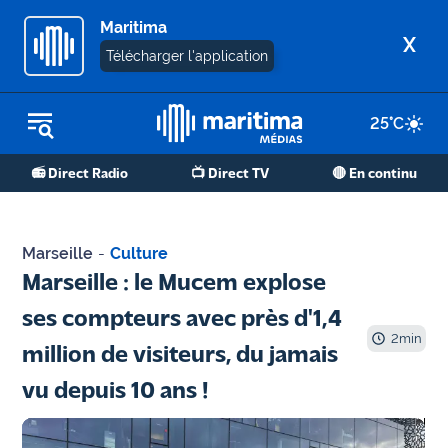
Maritima
X
Télécharger l'application
25
°C
REPLAY RADIO
📻 Direct Radio
📺 Direct TV
🔴 En continu
REPLAY TV
ÉCOUTER LES PODCASTS
Marseille
-
Culture
Martigues
Marseille : le Mucem explose
- Etang
ses compteurs avec près d'1,4
de Berre
2
min
million de visiteurs, du jamais
Marseille
vu depuis 10 ans !
- Aix
OM