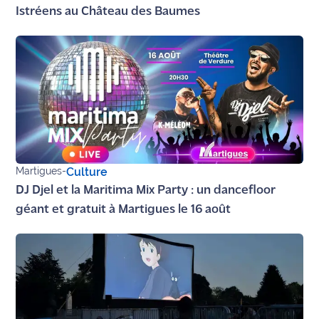
Istréens au Château des Baumes
site maritima.fr
Archives
Martigues
-
Culture
DJ Djel et la Maritima Mix Party : un dancefloor
géant et gratuit à Martigues le 16 août