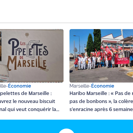
lle
-
Économie
Marseille
-
Économie
pelettes de Marseille :
Haribo Marseille : « Pas de
vrez le nouveau biscuit
pas de bonbons », la colèr
nal qui veut conquérir la
s’enracine après 6 semain
ière
grève