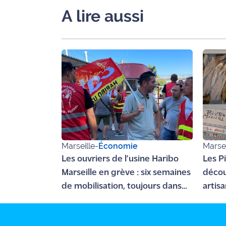
site maritima.fr
A lire aussi
Archives
Marseille
-
Économie
Marsei
Les ouvriers de l’usine Haribo
Les Pi
Marseille en grève : six semaines
décou
de mobilisation, toujours dans
artisa
l'impasse
Caneb