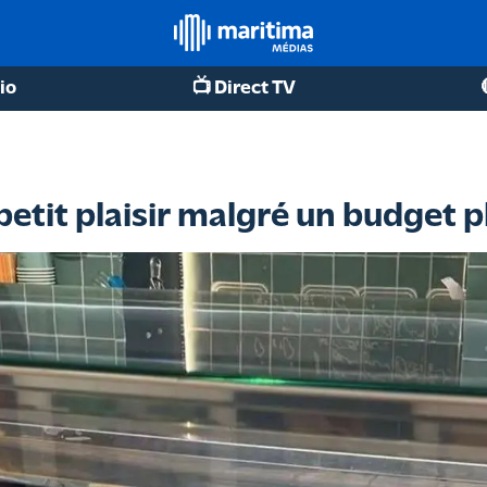
io
📺 Direct TV
 petit plaisir malgré un budget p