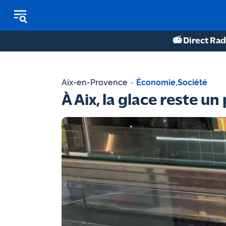
📻 Direct Rad
REPLAY RADIO
Aix-en-Provence
-
Économie
,
Société
REPLAY TV
À Aix, la glace reste un
ÉCOUTER LES PODCASTS
Martigues
- Etang
de Berre
Marseille
- Aix
OM