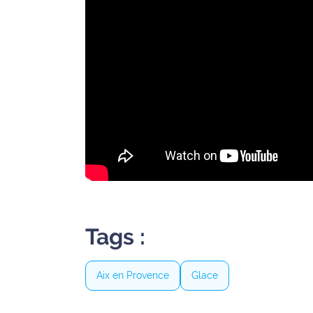
Ecouter
et voir
Maritima
Qui
sommes
nous ?
Devenir
annonceur
Recrutement
Tags :
Mention
légales
Aix en Provence
Glace
Conditions
générales
d'utilisation du