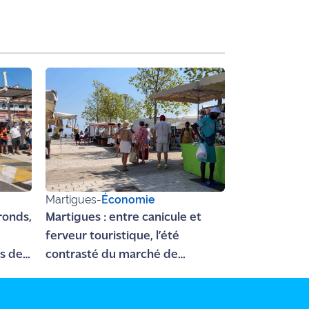
Martigues
-
Économie
 ronds,
Martigues : entre canicule et
e
ferveur touristique, l’été
es de
contrasté du marché de
Jonquières