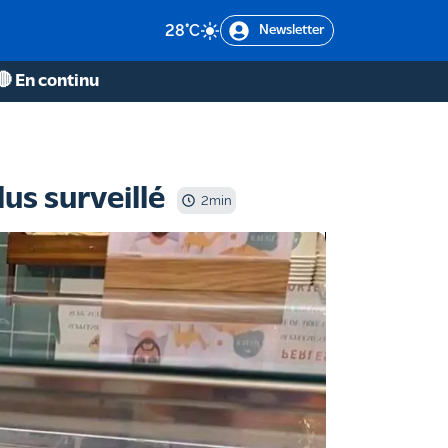
28
°C
Newsletter
🔴 En continu
lus surveillé
2
min