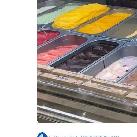
Agenda
Faits
divers
Sports
Société
Culture
Économie
Éducation
Emploi
Environnement