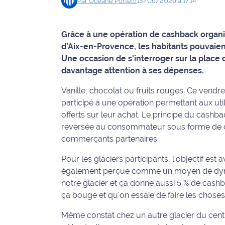
Par
Océane
Portelli
13/06/2026 à 17:14
Info
route
Grâce à une opération de cashback organis
d'Aix-en-Provence, les habitants pouvaien
Justice
Une occasion de s'interroger sur la place 
davantage attention à ses dépenses.
Loisirs
Vanille, chocolat ou fruits rouges. Ce vendre
Météo
participé à une opération permettant aux util
offerts sur leur achat. Le principe du cashb
Politique
reversée au consommateur sous forme de cag
commerçants partenaires.
Santé
Pour les glaciers participants, l'objectif est 
Social
également perçue comme un moyen de dynam
notre glacier et ça donne aussi 5 % de cash
Transport
ça bouge et qu'on essaie de faire les chos
National
Même constat chez un autre glacier du centre-