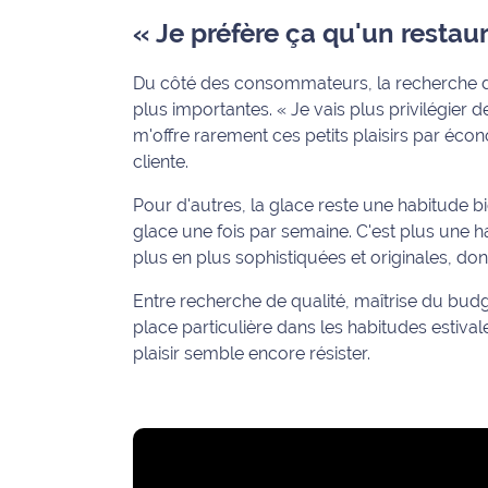
rouge
« Je préfère ça qu'un restau
Maritima
L'anecdote
Du côté des consommateurs, la recherche de
de Jeff
plus importantes. « Je vais plus privilégier d
m'offre rarement ces petits plaisirs par écon
C'est
cliente.
mon
club
Pour d'autres, la glace reste une habitude bi
glace une fois par semaine. C'est plus une ha
Les
plus en plus sophistiquées et originales, don
Coachs
Maritima
Entre recherche de qualité, maîtrise du budget
place particulière dans les habitudes estivale
Bon
plaisir semble encore résister.
plan
sortie
Nous
contacter