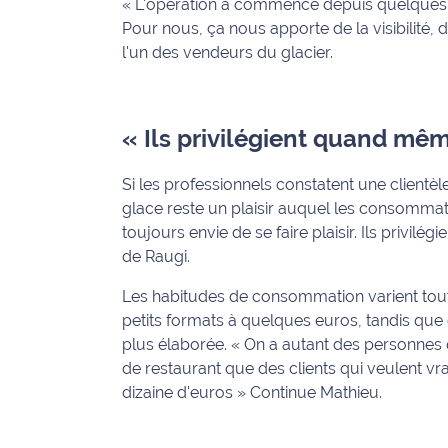
« L'opération a commencé depuis quelques m
International
Pour nous, ça nous apporte de la visibilité,
l'un des vendeurs du glacier.
Défense
Municipales
« Ils privilégient quand mêm
2026
Contenus
Si les professionnels constatent une clientèl
Partenaires
glace reste un plaisir auquel les consommate
toujours envie de se faire plaisir. Ils privilé
L'invité(e)
de Raugi.
de la
rédaction
Les habitudes de consommation varient toute
petits formats à quelques euros, tandis qu
Coup de
plus élaborée. « On a autant des personnes q
coeur
de restaurant que des clients qui veulent vra
Maritima
dizaine d'euros » Continue Mathieu.
Fil