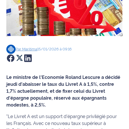
Agenda
Faits
divers
Sports
Par
Maritima
15/01/2026 à 09:16
Société
Culture
Le ministre de l'Economie Roland Lescure a décidé
jeudi d'abaisser le taux du Livret A à 1,5%, contre
Économie
1,7% actuellement, et de fixer celui du Livret
d'épargne populaire, réservé aux épargnants
Éducation
modestes, à 2,5%.
Emploi
"Le Livret A est un support d'épargne privilégié pour
les Français. Avec ce nouveau taux supérieur à
Environnement