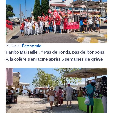
Ecouter
et voir
Maritima
Qui
sommes
nous ?
Marseille
-
Économie
Haribo Marseille : « Pas de ronds, pas de bonbons
Devenir
», la colère s’enracine après 6 semaines de grève
annonceur
Recrutement
Mention
légales
Conditions
générales
d'utilisation du