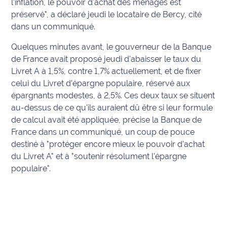
l'inflation, le pouvoir d'achat des ménages est
préservé", a déclaré jeudi le locataire de Bercy, cité
Info
dans un communiqué.
route
Quelques minutes avant, le gouverneur de la Banque
Justice
de France avait proposé jeudi d'abaisser le taux du
Livret A à 1,5%, contre 1,7% actuellement, et de fixer
Loisirs
celui du Livret d'épargne populaire, réservé aux
épargnants modestes, à 2,5%. Ces deux taux se situent
Météo
au-dessus de ce qu'ils auraient dû être si leur formule
de calcul avait été appliquée, précise la Banque de
Politique
France dans un communiqué, un coup de pouce
destiné à "protéger encore mieux le pouvoir d'achat
Santé
du Livret A" et à "soutenir résolument l'épargne
populaire".
Social
Transport
National