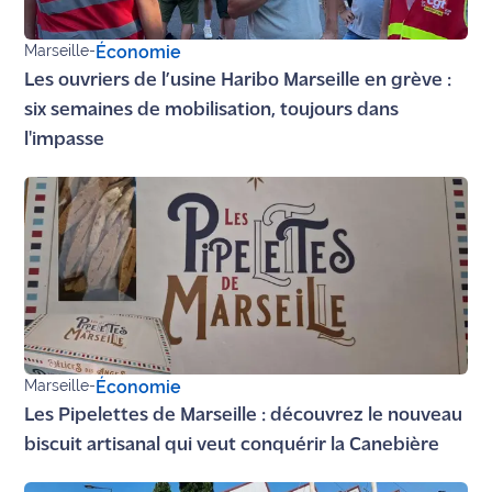
rouge
Maritima
Marseille
-
Économie
Les ouvriers de l’usine Haribo Marseille en grève :
L'anecdote
de Jeff
six semaines de mobilisation, toujours dans
l'impasse
C'est
mon
club
Les
Coachs
Maritima
Bon
plan
Marseille
-
Économie
sortie
Les Pipelettes de Marseille : découvrez le nouveau
biscuit artisanal qui veut conquérir la Canebière
Nous
contacter