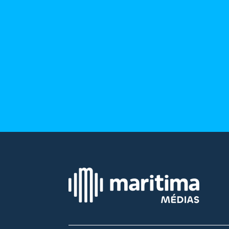
site maritima.fr
Archives