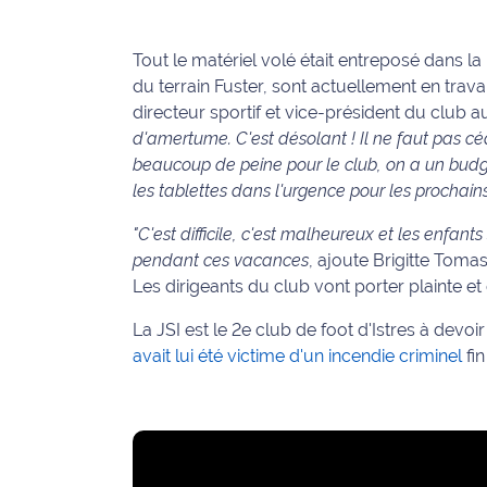
International
Tout le matériel volé était entreposé dans l
Défense
du terrain Fuster, sont actuellement en trav
directeur sportif et vice-président du club a
Municipales
d'amertume. C'est désolant ! Il ne faut pas cé
2026
beaucoup de peine pour le club, on a un budget
les tablettes dans l'urgence pour les prochains
Contenus
Partenaires
"C'est difficile, c'est malheureux et les enfan
pendant ces vacances
, ajoute Brigitte Toma
L'invité(e)
Les dirigeants du club vont porter plainte et 
de la
rédaction
La JSI est le 2e club de foot d'Istres à devo
avait lui été victime d'un incendie criminel
fi
Coup de
coeur
Maritima
Fil