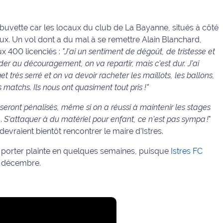
a buvette car les locaux du club de La Bayanne, situés à côté
aux. Un vol dont a du mal à se remettre Alain Blanchard,
ux 400 licenciés :
"J'ai un sentiment de dégoût, de tristesse et
der au découragement, on va repartir, mais c'est dur. J'ai
 très serré et on va devoir racheter les maillots, les ballons,
 matchs. Ils nous ont quasiment tout pris !"
ts seront pénalisés, même si on a réussi à maintenir les stages
s.
S'attaquer à du matériel pour enfant, ce n'est pas sympa !
"
devraient bientôt rencontrer le maire d’Istres.
ir porter plainte en quelques semaines, puisque
Istres FC
n décembre.