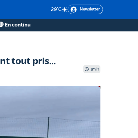
29
°C
Newsletter
🔴 En continu
t tout pris...
1
min