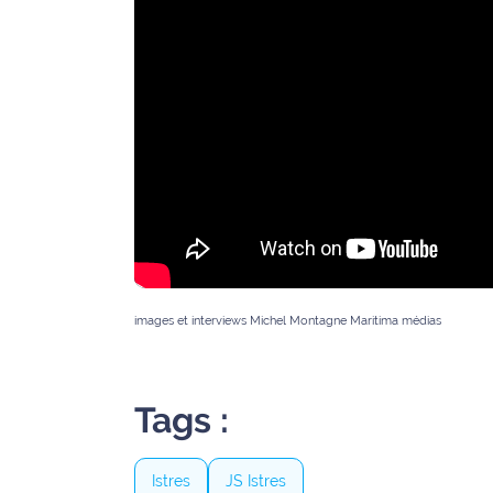
rouge
Maritima
L'anecdote
de Jeff
C'est
mon
club
Les
Coachs
Maritima
images et interviews Michel Montagne Maritima médias
Bon
plan
sortie
Tags :
Nous
Istres
JS Istres
contacter