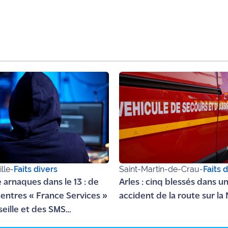
lle
-
Faits divers
Saint-Martin-de-Crau
-
Faits 
e arnaques dans le 13 : de
Arles : cinq blessés dans u
centres « France Services »
accident de la route sur la 
seille et des SMS
uleux à Salon