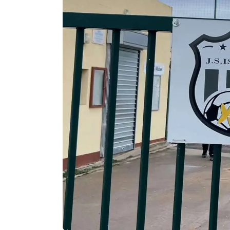
Agenda
Faits
divers
Sports
Société
Culture
Économie
Éducation
Emploi
Environnement