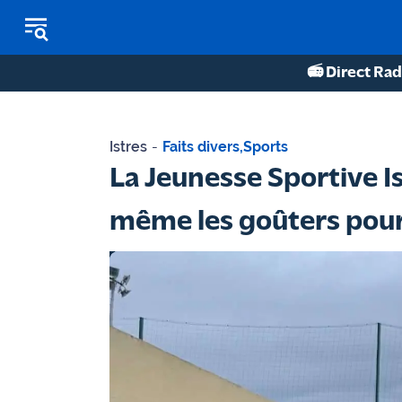
📻 Direct Rad
REPLAY RADIO
Istres
-
Faits divers
,
Sports
REPLAY TV
La Jeunesse Sportive Is
ÉCOUTER LES PODCASTS
même les goûters pour 
Martigues
- Etang
de Berre
Marseille
- Aix
OM