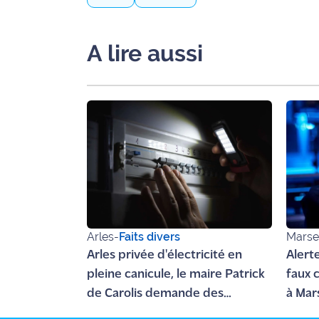
Ecouter
et voir
A lire aussi
Maritima
Qui
sommes
nous ?
Devenir
annonceur
Recrutement
Mention
Arles
-
Faits divers
Marsei
légales
Arles privée d'électricité en
Alert
pleine canicule, le maire Patrick
faux 
Conditions
de Carolis demande des
à Mar
générales
comptes à Enedis et RTE
fraud
d'utilisation du