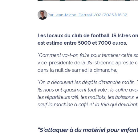
Info
Par
Jean-Michel
Darras
11/02/2025 à 16:32
route
Justice
Les locaux du club de football JS Istres 
est estimé entre 5000 et 7000 euros.
Loisirs
"Comment va-t-on faire pour terminer cette sa
Météo
vice-présidente de la JS Istréenne après le 
dans la nuit de samedi à dimanche.
Politique
"
On a découvert les dégâts dimanche matin. Tout
Santé
Ils nous ont quasiment tout volé : le coffre av
les répartiteurs wifi, les maillots, les boissons, 
Social
sauf la machine à café et la télé qui devaient
Transport
"S'attaquer à du matériel pour enfant
National