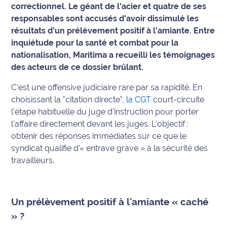
correctionnel. Le géant de l'acier et quatre de ses
responsables sont accusés d'avoir dissimulé les
Info
route
résultats d'un prélèvement positif à l'amiante. Entre
inquiétude pour la santé et combat pour la
Justice
nationalisation, Maritima a recueilli les témoignages
des acteurs de ce dossier brûlant.
Loisirs
C’est une offensive judiciaire rare par sa rapidité. En
choisissant la "citation directe",
la CGT
court-circuite
Météo
l'étape habituelle du juge d'instruction pour porter
Politique
l'affaire directement devant les juges. L'objectif :
obtenir des réponses immédiates sur ce que le
Santé
syndicat qualifie d'« entrave grave » à la sécurité des
travailleurs.
Social
Transport
Un prélèvement positif à l'amiante « caché
» ?
National