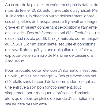
Au cœur de la plainte, un événement précis datant du
International
mois de février 2026. Selon l'avocate du syndicat, Me
Julie Andreu, la direction aurait délibérément ignoré
Défense
ses obligations de transparence.
« Il y avait un danger
grave et imminent concernant l’exposition à l’amiante
Municipales
2026
des salariés. Des prélèvements ont été effectués et l’un
d’eux s’est révélé positif. Il n’a jamais été communiqué
Contenus
au CSSCT (Commission santé, sécurité et conditions
Partenaires
de travail) alors qu’il y a une obligation de le faire »
,
explique-t-elle au micro de Maritima de Cassandre
L'invité(e)
Amouroux.
de la
rédaction
Pour l'avocate, cette rétention d'information n'est pas
un oubli, mais une stratégie :
« Des prélèvements ont
Coup de
été refaits sans l'accord de la commission, ce qui est
coeur
une entrave à son bon fonctionnement, tout
Maritima
simplement pour masquer la présence d’amiante
alors qu’on était en pleine demande d’inscription du
Fil
site [au titre de l'amiante]. »