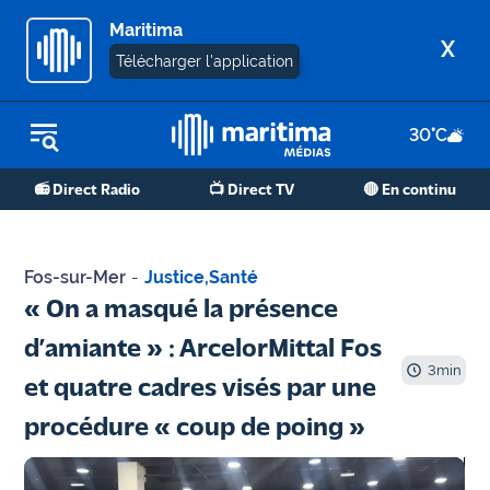
Maritima
X
Télécharger l'application
30
°C
REPLAY RADIO
📻 Direct Radio
📺 Direct TV
🔴 En continu
REPLAY TV
ÉCOUTER LES PODCASTS
Fos-sur-Mer
-
Justice
,
Santé
Martigues
« On a masqué la présence
- Etang
d’amiante » : ArcelorMittal Fos
de Berre
3
min
et quatre cadres visés par une
Marseille
procédure « coup de poing »
- Aix
OM