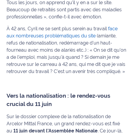
Tous les jours, on apprend qu’il y en a sur le site.
Beaucoup de retraités sont partis avec des maladies
Ecouter
professionnelles »
, confie-t-il avec émotion.
et voir
Maritima
À 42 ans, Cyril ne se sent plus serein au travail
face
aux nombreuses problématiques du site
(amiante,
Qui
refus de nationalisation, redémarrage d'un haut-
sommes
fourneau avec moins de alariés etc..) :
« On se dit qu’on
nous ?
a de l’emploi, mais jusqu’à quand ? Si demain je me
retrouve sur le carreau à 42 ans, qui me dit que je vais
Devenir
annonceur
retrouver du travail ? C’est un avenir très compliqué. »
Recrutement
Vers la nationalisation : le rendez-vous
Mention
crucial du 11 juin
légales
Sur le dossier complexe de la nationalisation de
Conditions
Arcelor Mittal France, un grand rendez-vous est fixé
générales
au
11 juin devant l’Assemblée Nationale
. Ce jour-là,
d'utilisation du