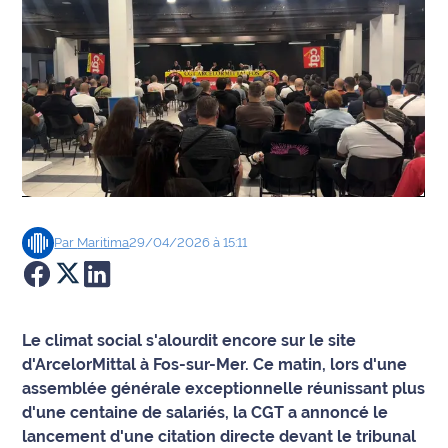
Agenda
Faits
divers
Sports
Société
Par
Maritima
29/04/2026 à 15:11
Culture
Économie
Le climat social s'alourdit encore sur le site
Éducation
d'ArcelorMittal à Fos-sur-Mer. Ce matin, lors d'une
assemblée générale exceptionnelle réunissant plus
Emploi
d'une centaine de salariés, la CGT a annoncé le
lancement d'une citation directe devant le tribunal
Environnement