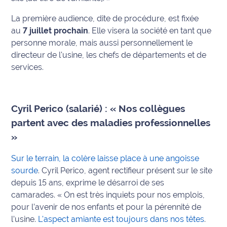
rouge
Maritima
La première audience, dite de procédure, est fixée
au
7 juillet prochain
. Elle visera la société en tant que
L'anecdote
personne morale, mais aussi personnellement le
de Jeff
directeur de l'usine, les chefs de départements et de
services.
C'est
mon
club
Cyril Perico (salarié) : « Nos collègues
Les
partent avec des maladies professionnelles
Coachs
»
Maritima
Sur le terrain, la colère laisse place à une angoisse
Bon
sourde
. Cyril Perico, agent rectifieur présent sur le site
plan
depuis 15 ans, exprime le désarroi de ses
sortie
camarades.
« On est très inquiets pour nos emplois,
pour l’avenir de nos enfants et pour la pérennité de
Nous
l’usine.
L'aspect amiante est toujours dans nos têtes
.
contacter