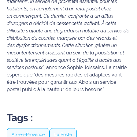
maintenir un service de proximité essentiel pour les
International
habitants, en complément d’un relai postal chez
un commerçant. Ce dernier, confronté à un afflux
Défense
d’usagers a décidé de cesser cette activité. À cette
difficulté s’ajoute une dégradation notable du service de
Municipales
distribution du courrier, marquée par des retards et
2026
des dysfonctionnements. Cette situation génère un
mécontentement croissant au sein de la population et
Contenus
soulève les inquiétudes quant à l’égalité d’accès aux
Partenaires
services postaux
", annonce Sophie Joissains. La mairie
espère que "des mesures rapides et adaptées vont
L'invité(e)
être trouvées pour garantir aux Aixois un service
de la
postal public à la hauteur de leurs besoins".
rédaction
Coup de
coeur
Tags :
Maritima
Fil
Aix-en-Provence
La Poste