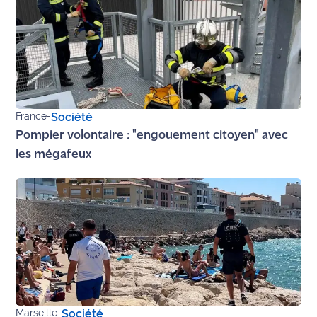
Ecouter
et voir
Maritima
Qui
sommes
France
-
Société
nous ?
Pompier volontaire : "engouement citoyen" avec
Devenir
les mégafeux
annonceur
Recrutement
Mention
légales
Conditions
générales
Marseille
-
Société
d'utilisation du