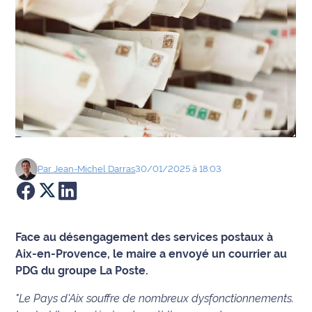
Agenda
Faits
divers
Sports
Société
Par
Jean-Michel
Darras
30/01/2025 à 18:03
Culture
Économie
Face au désengagement des services postaux à
Éducation
Aix-en-Provence, le maire a envoyé un courrier au
PDG du groupe La Poste.
Emploi
"Le Pays d'Aix souffre de nombreux dysfonctionnements.
Environnement