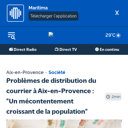
Maritima
X
Télécharger l'application
29
°C
REPLAY RADIO
📻 Direct Radio
📺 Direct TV
🔴 En continu
REPLAY TV
ÉCOUTER LES PODCASTS
Aix-en-Provence
-
Société
Martigues
Problèmes de distribution du
- Etang
courrier à Aix-en-Provence :
de Berre
2
min
"Un mécontentement
Marseille
croissant de la population"
- Aix
OM