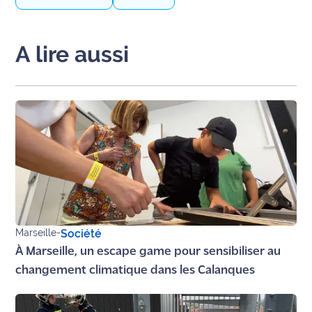
rouge
Maritima
A lire aussi
L'anecdote
de Jeff
C'est
mon
club
Les
Coachs
Maritima
Bon
Marseille
-
Société
plan
À Marseille, un escape game pour sensibiliser au
sortie
changement climatique dans les Calanques
Nous
contacter