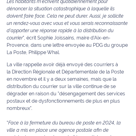
Les habitants m'écrivent quotidiennement pour
dénoncer la situation catastrophique à laquelle ils
Info
doivent faire face. Cela ne peut durer. Aussi, je sollicite
route
un rendez-vous avec vous et vous serais reconnaissante
d'apporter une réponse rapide à la distribution du
Justice
courrier
", écrit Sophie Joissains, maire d’Aix-en-
Provence, dans une lettre envoyée au PDG du groupe
Loisirs
La Poste, Philippe Whal.
Météo
La ville rappelle avoir déjà envoyé des courriers à
la Direction Régionale et Départementale de la Poste
Politique
en novembre et il y a deux semaines, mais que la
distribution du courrier sur la ville continue de se
Santé
dégrader en raison du "désengagement des services
postaux et de dysfonctionnements de plus en plus
Social
nombreux".
Transport
"
Face à la fermeture du bureau de poste en 2024, la
National
ville a mis en place une agence postale afin de