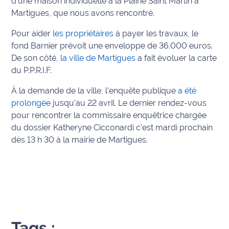
d'une maison individuelle à la Plaine Saint Martin à
Martigues, que nous avons rencontré.
Info
route
Pour aider
les propriétaires
à payer les travaux, le
fond Barnier prévoit une enveloppe de 36.000 euros.
Justice
De son côté,
la ville de Martigues
a fait évoluer la carte
du P.P.R.I.F.
Loisirs
À la demande de la ville, l'enquête publique
a été
Météo
prolongée
jusqu'au 22 avril. Le dernier rendez-vous
pour rencontrer la commissaire enquêtrice chargée
Politique
du dossier Katheryne Cicconardi c'est mardi prochain
dès 13 h 30 à la mairie de Martigues.
Santé
Social
Transport
National
Tags :