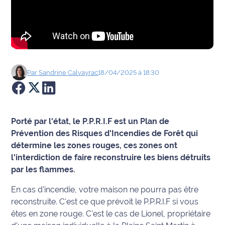
Agenda
Faits
divers
Par
Sandrine
Calvayrac
18/04/2025 à 18:30
Sports
Société
Porté par l'état, le P.P.R.I.F est un Plan de
Culture
Prévention des Risques d'Incendies de Forêt qui
détermine les zones rouges, ces zones ont
Économie
l'interdiction de faire reconstruire les biens détruits
par les flammes.
Éducation
En cas d'incendie, votre maison ne pourra pas être
Emploi
reconstruite. C'est ce que prévoit le P.P.R.I.F si vous
êtes en zone rouge. C'est le cas de Lionel, propriétaire
Environnement