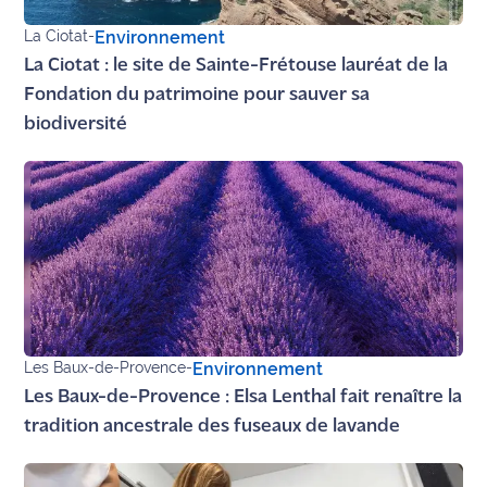
rouge
Maritima
La Ciotat
-
Environnement
La Ciotat : le site de Sainte-Frétouse lauréat de la
L'anecdote
Fondation du patrimoine pour sauver sa
de Jeff
biodiversité
C'est
mon
club
Les
Coachs
Maritima
Bon
Les Baux-de-Provence
-
Environnement
plan
Les Baux-de-Provence : Elsa Lenthal fait renaître la
sortie
tradition ancestrale des fuseaux de lavande
Nous
contacter