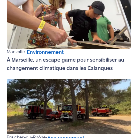
Ecouter
et voir
Maritima
Qui
sommes
Marseille
-
Environnement
nous ?
À Marseille, un escape game pour sensibiliser au
Devenir
changement climatique dans les Calanques
annonceur
Recrutement
Mention
légales
Conditions
générales
d'utilisation du
Bouches-du-Rhône
-
Environnement