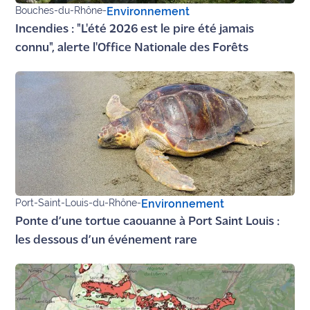
Bouches-du-Rhône
-
Environnement
Ecouter
Incendies : "L'été 2026 est le pire été jamais
et voir
connu", alerte l'Office Nationale des Forêts
Maritima
Qui
sommes
nous ?
Devenir
annonceur
Recrutement
Port-Saint-Louis-du-Rhône
-
Environnement
Ponte d’une tortue caouanne à Port Saint Louis :
Mention
les dessous d’un événement rare
légales
Conditions
générales
d'utilisation du