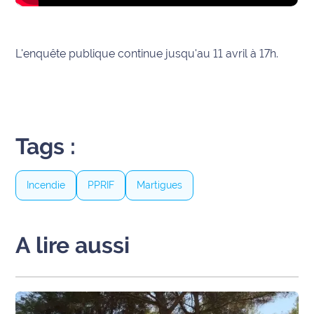
International
Défense
L'enquête publique continue jusqu'au 11 avril à 17h.
Municipales
2026
Contenus
Tags :
Partenaires
L'invité(e)
Incendie
PPRIF
Martigues
de la
rédaction
A lire aussi
Coup de
coeur
Maritima
Fil