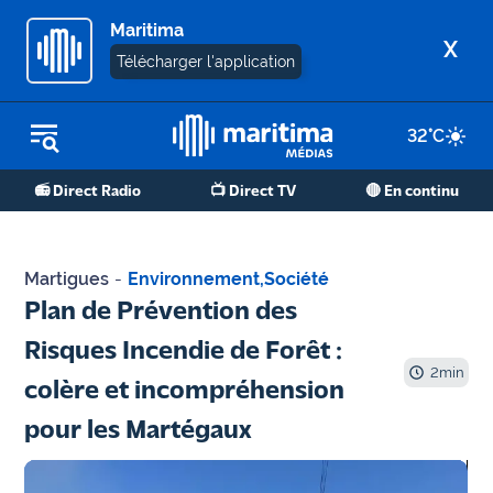
Maritima
X
Télécharger l'application
32
°C
REPLAY RADIO
📻 Direct Radio
📺 Direct TV
🔴 En continu
REPLAY TV
ÉCOUTER LES PODCASTS
Martigues
-
Environnement
,
Société
Martigues
Plan de Prévention des
- Etang
Risques Incendie de Forêt :
de Berre
2
min
colère et incompréhension
Marseille
pour les Martégaux
- Aix
OM