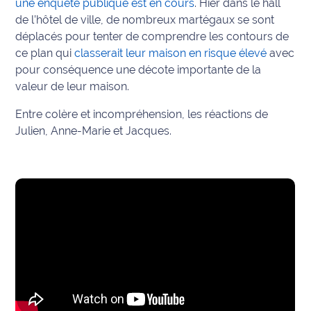
une enquête publique est en cours
. Hier dans le hall
de l’hôtel de ville, de nombreux martégaux se sont
Info
déplacés pour tenter de comprendre les contours de
route
ce plan qui
classerait leur maison en risque élevé
avec
pour conséquence une décote importante de la
Justice
valeur de leur maison.
Loisirs
Entre colère et incompréhension, les réactions de
Julien, Anne-Marie et Jacques.
Météo
Politique
Santé
Social
Transport
National