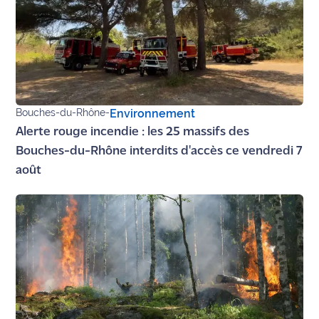
rouge
Maritima
L'anecdote
de Jeff
C'est
Bouches-du-Rhône
-
Environnement
mon
Alerte rouge incendie : les 25 massifs des
club
Bouches-du-Rhône interdits d'accès ce vendredi 7
Les
août
Coachs
Maritima
Bon
plan
sortie
Nous
contacter