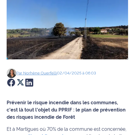
Agenda
Faits
divers
Sports
Société
Par
Norhène
Ouerfelli
02/04/2025 à 06:03
Culture
Économie
Prévenir le risque incendie dans les communes,
Éducation
c'est là tout l'objet du PPRIF : le plan de prévention
des risques incendie de Forêt
Emploi
Et à Martigues où 70% de la commune est concernée,
Environnement