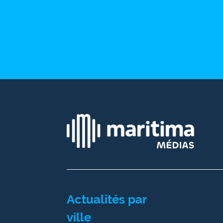
site maritima.fr
Archives
Actualités par
ville