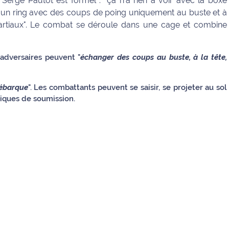
 Serge Pautot est formel : "ça n'a rien à voir avec la boxe
ur un ring avec des coups de poing uniquement au buste et à
artiaux". Le combat se déroule dans une cage et combine
dversaires peuvent "
échanger des coups au buste, à la tête,
débarque
". Les combattants peuvent se saisir, se projeter au sol
iques de soumission.