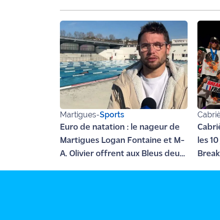
Ecouter
et voir
Maritima
Qui
sommes
nous ?
Devenir
Martigues
-
Sports
Cabri
annonceur
Euro de natation : le nageur de
Cabriè
Recrutement
Martigues Logan Fontaine et M-
les 1
A. Olivier offrent aux Bleus deux
Break
Mention
médailles en eau libre
monde
légales
Conditions
générales
d'utilisation du