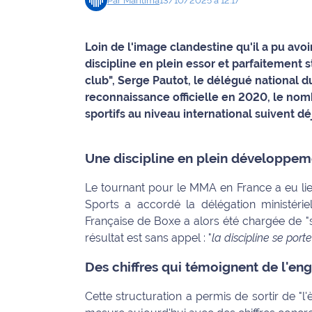
Par
Maritima
13/10/2025 à 12:17
Info
route
Loin de l'image clandestine qu'il a pu avoi
discipline en plein essor et parfaitement 
Justice
club", Serge Pautot, le délégué national d
reconnaissance officielle en 2020, le nomb
Loisirs
sportifs au niveau international suivent dé
Météo
Une discipline en plein développe
Politique
Le tournant pour le MMA en France a eu lieu
Santé
Sports a accordé la délégation ministériel
Française de Boxe a alors été chargée de "st
Social
résultat est sans appel : "
la discipline se por
Transport
Des chiffres qui témoignent de l'e
Cette structuration a permis de sortir de "l
National