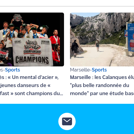
ès
-
Sports
Marseille
-
Sports
s : « Un mental d’acier »,
Marseille : les Calanques él
0 jeunes danseurs de «
"plus belle randonnée du
fast » sont champions du
monde" par une étude ba
 de Hip-Hop !
sur l'oculométrie