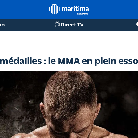
io
📺 Direct TV
, médailles : le MMA en plein ess