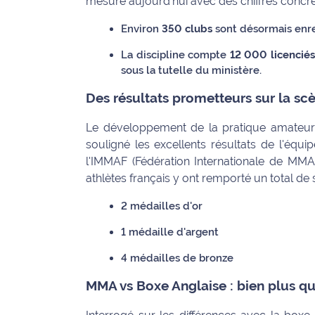
mesure aujourd'hui avec des chiffres concre
International
Environ
350 clubs
sont désormais enreg
Défense
La discipline compte
12 000 licencié
sous la tutelle du ministère.
Municipales
Des résultats prometteurs sur la sc
2026
Le développement de la pratique amateur p
Contenus
souligné les excellents résultats de l'éq
Partenaires
l'IMMAF (Fédération Internationale de MMA 
L'invité(e)
athlètes français y ont remporté un total de 
de la
2 médailles d'or
rédaction
1 médaille d'argent
Coup de
coeur
4 médailles de bronze
Maritima
MMA vs Boxe Anglaise : bien plus q
Fil