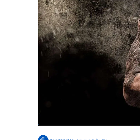
Agenda
Faits
divers
Sports
Société
Culture
Économie
Éducation
Emploi
Environnement