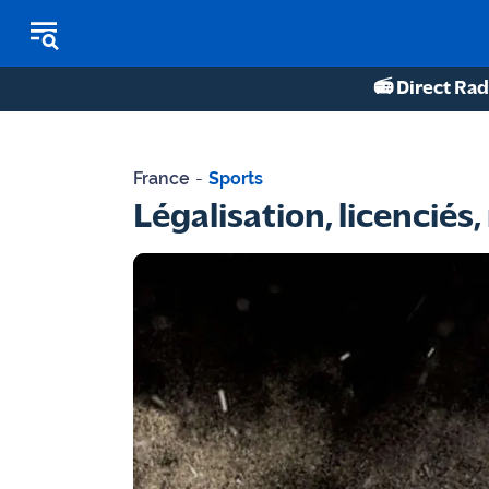
📻 Direct Rad
REPLAY RADIO
France
-
Sports
REPLAY TV
Légalisation, licenciés
ÉCOUTER LES PODCASTS
Martigues
- Etang
de Berre
Marseille
- Aix
OM