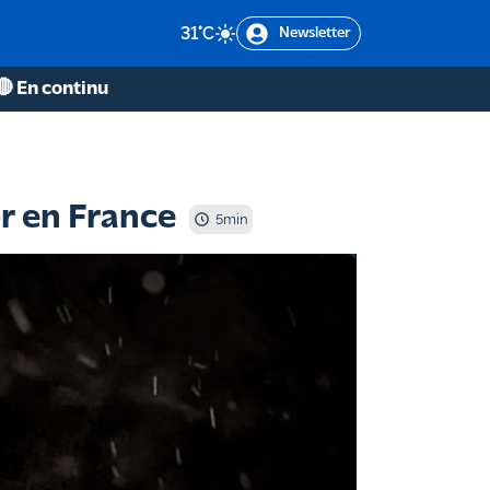
31
°C
Newsletter
🔴 En continu
or en France
5
min