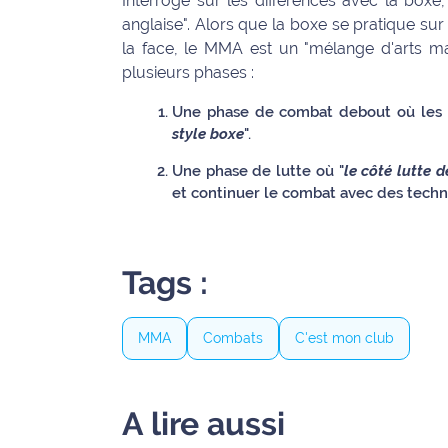
Interrogé sur les différences avec la boxe,
rouge
anglaise". Alors que la boxe se pratique s
Maritima
la face, le MMA est un "mélange d'arts m
plusieurs phases :
L'anecdote
de Jeff
Une phase de combat debout où les a
style boxe
".
C'est
mon
Une phase de lutte où "
le côté lutte 
club
et continuer le combat avec des techn
Les
Coachs
Tags :
Maritima
Bon
MMA
Combats
C'est mon club
plan
sortie
A lire aussi
Nous
contacter