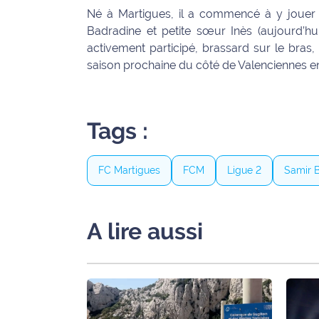
Né à Martigues, il a commencé à y jouer à
International
Badradine et petite sœur Inès (aujourd’h
activement participé, brassard sur le bras,
Défense
saison prochaine du côté de Valenciennes en
Municipales
2026
Tags :
Contenus
Partenaires
FC Martigues
FCM
Ligue 2
Samir 
L'invité(e)
de la
rédaction
A lire aussi
Coup de
coeur
Maritima
Fil