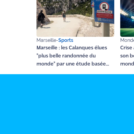
rouge
Maritima
L'anecdote
de Jeff
Marseille
-
Sports
Mond
C'est
Marseille : les Calanques élues
Crise 
mon
club
"plus belle randonnée du
son b
monde" par une étude basée
mond
Les
sur l'oculométrie
Coachs
Maritima
Bon
plan
sortie
Nous
contacter