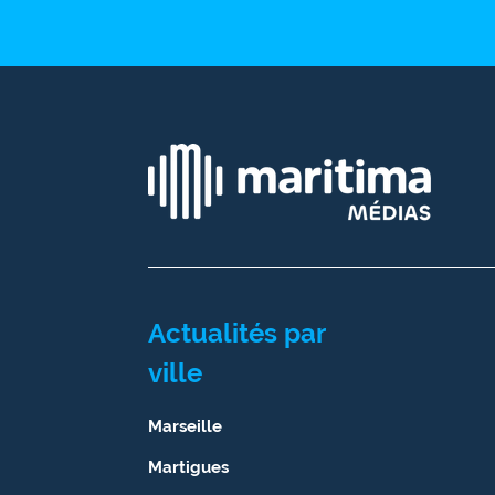
Ecouter
et voir
Maritima
Qui
sommes
nous ?
Devenir
annonceur
Recrutement
Actualités par
Mention
ville
légales
Marseille
Conditions
générales
Martigues
d'utilisation du