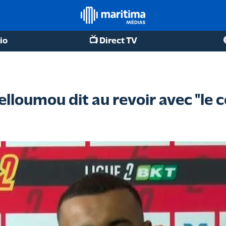
io
📺 Direct TV
elloumou dit au revoir avec "le 