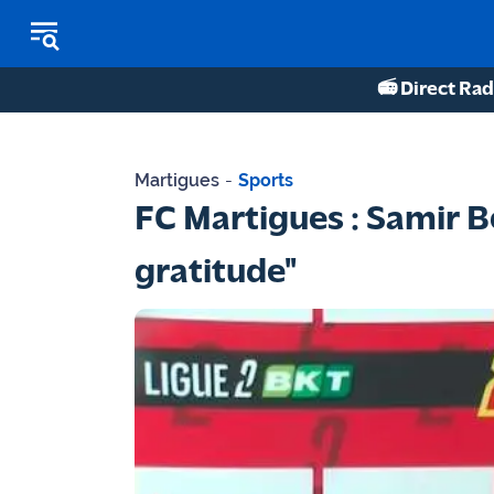
📻 Direct Rad
REPLAY RADIO
Martigues
-
Sports
REPLAY TV
FC Martigues : Samir B
ÉCOUTER LES PODCASTS
gratitude"
Martigues
- Etang
de Berre
Marseille
- Aix
OM