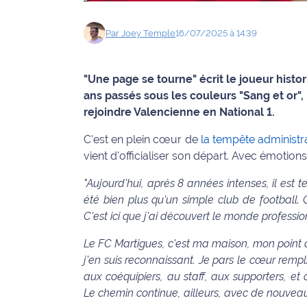
Info
Par
Joey
Temple
16/07/2025 à 14:39
route
Justice
"Une page se tourne" écrit le joueur histo
ans passés sous les couleurs "Sang et or",
Loisirs
rejoindre Valencienne en National 1.
Météo
C'est en plein cœur de
la tempête administra
vient d'officialiser son départ. Avec émotions,
Politique
"Aujourd'hui, après 8 années intenses, il est 
Santé
été bien plus qu'un simple club de football. 
C'est ici que j'ai découvert le monde professio
Social
Le FC Martigues, c'est ma maison, mon point d
j'en suis reconnaissant.
Je pars le cœur rempli
Transport
aux coéquipiers, au staff, aux supporters, e
National
Le chemin continue, ailleurs, avec de nouveaux