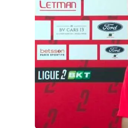
Agenda
Faits
divers
Sports
Société
Culture
Économie
Éducation
Emploi
Environnement