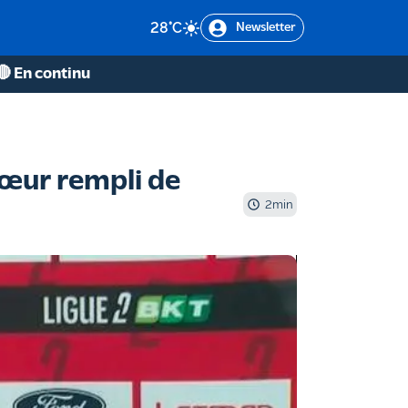
28
°C
Newsletter
🔴 En continu
cœur rempli de
2
min