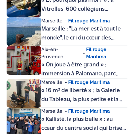
« Et pourquoi pas moi ? » : à
Vitrolles, 600 collégiens
plongent au cœur de leur futur
Marseille
-
Fil rouge Maritima
métier
Marseille : "La mer est à tout le
monde", le cri du cœur des
Libres Nageurs pour un littoral
Aix-en-
Fil rouge
-
accessible
Provence
Maritima
« On joue à être grand » :
immersion à Palomano, parc
Marseille
-
Fil rouge Maritima
ludo-éducatif qui vient d'ouvrir
« 16 m² de liberté » : la Galerie
à Aix-en-Provence
du Tableau, la plus petite et la
plus folle de Marseille
Marseille
-
Fil rouge Maritima
« Kallisté, la plus belle » : au
cœur du centre social qui brise