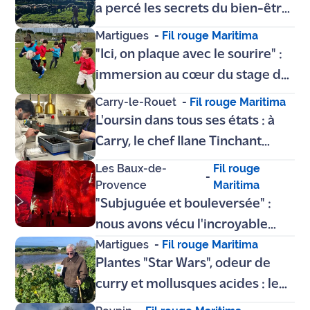
a percé les secrets du bien-être
animal à la ferme pédagogique
Martigues
-
Fil rouge Maritima
de Figuerolles
"Ici, on plaque avec le sourire" :
immersion au cœur du stage de
l'ovale au Martigues Rugby Club
Carry-le-Rouet
-
Fil rouge Maritima
L'oursin dans tous ses états : à
Carry, le chef Ilane Tinchant
sublime le "roi de la Côte Bleue"
Les Baux-de-
Fil rouge
-
Provence
Maritima
"Subjuguée et bouleversée" :
nous avons vécu l'incroyable
Martigues
-
Fil rouge Maritima
choc visuel Picasso et Frida
Plantes "Star Wars", odeur de
Kahlo aux Carrières des
curry et mollusques acides : le
Lumières
littoral martégal comme vous ne