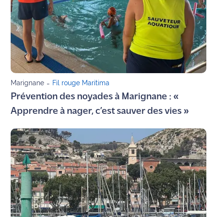
Agenda
Faits
divers
Sports
Marignane
-
Fil rouge Maritima
Prévention des noyades à Marignane : «
Société
Apprendre à nager, c’est sauver des vies »
Culture
Économie
Éducation
Emploi
Environnement