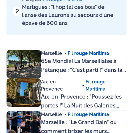
Martigues : "l'hôpital des bois" de
2
Ecouter
l’anse des Laurons au secours d’une
et voir
épave de 600 ans
Maritima
Qui
sommes
nous ?
Marseille
-
Fil rouge Maritima
65e Mondial La Marseillaise à
Devenir
Pétanque : "C’est parti !" dans la
annonceur
ferveur et la fraîcheur du Parc
Aix-en-
Fil rouge
Recrutement
-
Borély
Provence
Maritima
Aix-en-Provence : "Poussez les
Mention
légales
portes !" La Nuit des Galeries
Marseille
-
Fil rouge Maritima
revient illuminer le centre-ville
Conditions
Marseille : "Le Grand Bain" ou
ce soir
générales
comment briser les murs
d'utilisation du