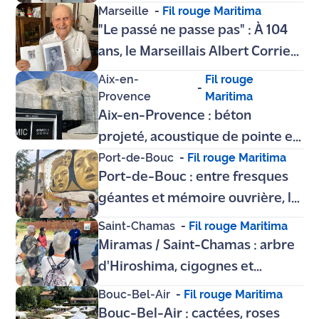
Pauvres célèbrent 80 ans de
Marseille
-
Fil rouge Maritima
fraternité à Beaumont
"Le passé ne passe pas" : À 104
ans, le Marseillais Albert Corrieri
raconte l’enfer du STO et son
Aix-en-
Fil rouge
-
combat pour la justice
Provence
Maritima
Aix-en-Provence : béton
projeté, acoustique de pointe et
Port-de-Bouc
-
Fil rouge Maritima
loges de stars… Le 6MIC révèle
Port-de-Bouc : entre fresques
ses secrets pour Indus'3Days
géantes et mémoire ouvrière, le
festival « Les Nouveaux Ateliers
Saint-Chamas
-
Fil rouge Maritima
» transforme la ville en musée
Miramas / Saint-Chamas : arbre
plein air
d'Hiroshima, cigognes et
vestiges industriels... On a
Bouc-Bel-Air
-
Fil rouge Maritima
exploré les secrets du Parc de la
Bouc-Bel-Air : cactées, roses