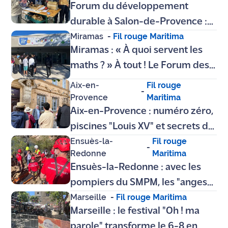
Forum du développement
durable à Salon-de-Provence :
Miramas
-
Fil rouge Maritima
écuroducs, huile d'olive
Miramas : « À quoi servent les
"collège" et hôtel 5 étoiles pour
maths ? » À tout ! Le Forum des
insectes...
Mathématiques l'a prouvé par A
Aix-en-
Fil rouge
-
+ B
Provence
Maritima
Aix-en-Provence : numéro zéro,
piscines "Louis XV" et secrets de
Ensuès-la-
Fil rouge
Cézanne... On a suivi la visite "Aix
-
Redonne
Maritima
Insolite"
Ensuès-la-Redonne : avec les
pompiers du SMPM, les "anges
Marseille
-
Fil rouge Maritima
gardiens" des calanques
Marseille : le festival "Oh ! ma
parole" transforme le 6-8 en