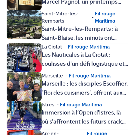
Marcel Pagnol, un printemps
sous le signe de l'inclusion
Saint-Mitre-les-
Fil rouge
-
Remparts
Maritima
Saint-Mitre-les-Remparts : à
Saint-Blaise, les minots ont
La Ciotat
-
Fil rouge Maritima
fouillé le passé pour les
Les Nauticales à La Ciotat :
vacances
coulisses d'un défi logistique et
coup de projecteur sur le
Marseille
-
Fil rouge Maritima
"bateau-œuvre" de Nicolas
Marseille : les disciples Escoffier,
Rouger
"Roi des cuisiniers", offrent aux
plus démunis un repas de
Istres
-
Fil rouge Maritima
prestige
Immersion à l’Open d'Istres, là
où s'affrontent les futurs cracks
du tennis mondial
Aix-en-
Fil rouge