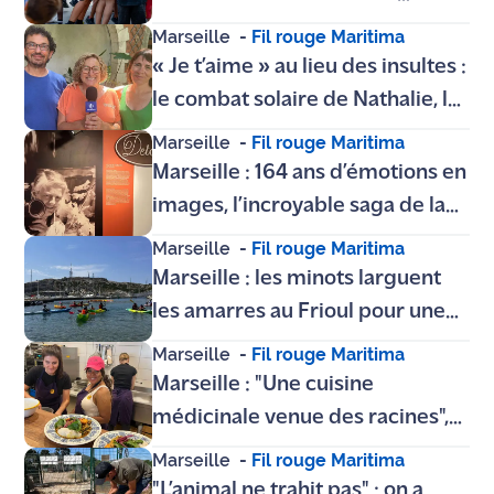
site maritima.fr
invisibles entre les enfants de la
Marseille
-
Fil rouge Maritima
ville
« Je t’aime » au lieu des insultes :
Archives
le combat solaire de Nathalie, la
Marseillaise qui a apprivoisé son
Marseille
-
Fil rouge Maritima
syndrome de la Tourette
Marseille : 164 ans d’émotions en
images, l’incroyable saga de la
dynastie Detaille au Musée
Marseille
-
Fil rouge Maritima
d’Histoire
Marseille : les minots larguent
les amarres au Frioul pour une
parenthèse enchantée loin de la
Marseille
-
Fil rouge Maritima
canicule
Marseille : "Une cuisine
médicinale venue des racines",
le Refugee Food Festival
Marseille
-
Fil rouge Maritima
s’installe au Zinzin
"L’animal ne trahit pas" : on a