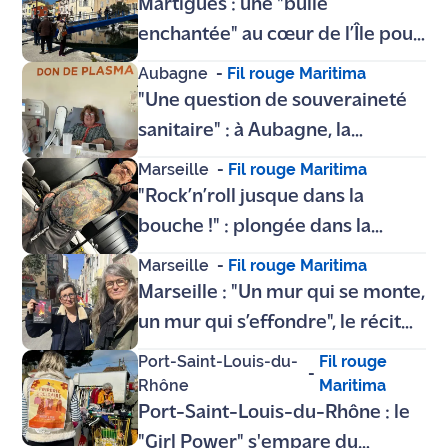
Martigues : une "bulle
enchantée" au cœur de l’Île pour
lancer le printemps
Aubagne
-
Fil rouge Maritima
"Une question de souveraineté
sanitaire" : à Aubagne, la
nouvelle Maison du don de l’EFS
Marseille
-
Fil rouge Maritima
mise sur le plasma
"Rock’n’roll jusque dans la
bouche !" : plongée dans la
démesure du Salon International
Marseille
-
Fil rouge Maritima
du Tatouage de Marseille
Marseille : "Un mur qui se monte,
un mur qui s’effondre", le récit
poignant de ce qu'il reste après
Port-Saint-Louis-du-
Fil rouge
-
la colère
Rhône
Maritima
Port-Saint-Louis-du-Rhône : le
"Girl Power" s'empare du