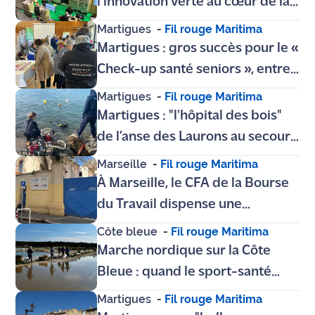
l’innovation verte au cœur de la
Halle
Martigues
-
Fil rouge Maritima
Martigues : gros succès pour le «
Check-up santé seniors », entre
prévention et quête
Martigues
-
Fil rouge Maritima
d'autonomie
Martigues : "l'hôpital des bois"
de l’anse des Laurons au secours
d’une épave de 600 ans
Marseille
-
Fil rouge Maritima
À Marseille, le CFA de la Bourse
du Travail dispense une
formation tant professionnelle
Côte bleue
-
Fil rouge Maritima
que citoyenne
Marche nordique sur la Côte
Bleue : quand le sport-santé
rime avec plaisir et grand air
Martigues
-
Fil rouge Maritima