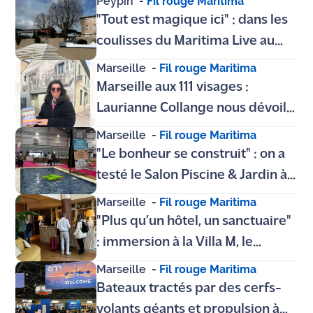
Peypin
-
Fil rouge Maritima
l'avez jamais vu
"Tout est magique ici" : dans les
coulisses du Maritima Live au
Château de la Roque Forcade à
Marseille
-
Fil rouge Maritima
Peypin
Marseille aux 111 visages :
Laurianne Collange nous dévoile
les secrets de ses quartiers et
Marseille
-
Fil rouge Maritima
villages
"Le bonheur se construit" : on a
testé le Salon Piscine & Jardin à
Marseille, entre bassins écolos
Marseille
-
Fil rouge Maritima
et jardins suspendus
"Plus qu’un hôtel, un sanctuaire"
: immersion à la Villa M, le
nouveau QG marseillais entre
Marseille
-
Fil rouge Maritima
bien-être, boxe et rencontres
Bateaux tractés par des cerfs-
volants géants et propulsion à