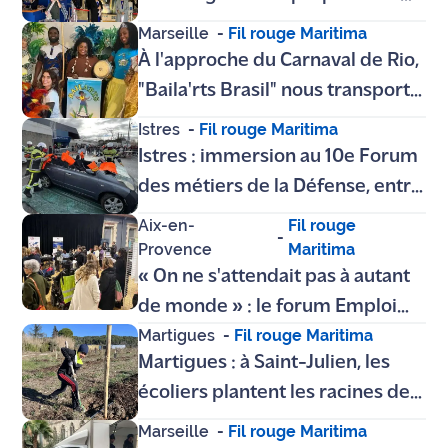
l'hydrogène : Marseille, capitale
Marseille
-
Fil rouge Maritima
mondiale de l'innovation
À l'approche du Carnaval de Rio,
maritime
"Baila'rts Brasil" nous transporte
de Marseille au Brésil
Istres
-
Fil rouge Maritima
Istres : immersion au 10e Forum
des métiers de la Défense, entre
armes classiques, caméras de
Aix-en-
Fil rouge
-
pointe et claviers d'ordis
Provence
Maritima
« On ne s'attendait pas à autant
de monde » : le forum Emploi
Martigues
-
Fil rouge Maritima
des femmes d'Aix pris d'assaut
Martigues : à Saint-Julien, les
écoliers plantent les racines de
demain
Marseille
-
Fil rouge Maritima