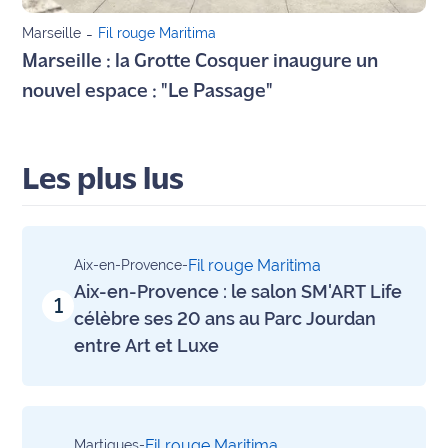
rouge
Maritima
Marseille
-
Fil rouge Maritima
Marseille : la Grotte Cosquer inaugure un
L'anecdote
nouvel espace : "Le Passage"
de Jeff
C'est
mon
Les plus lus
club
Les
Coachs
Fil rouge Maritima
Aix-en-Provence
-
Maritima
Aix-en-Provence : le salon SM'ART Life
1
célèbre ses 20 ans au Parc Jourdan
Bon
entre Art et Luxe
plan
sortie
Nous
contacter
Fil rouge Maritima
Martigues
-