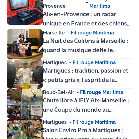
-
Provence
Maritima
Aix-en-Provence : un radar
unique en France et des chiens
Marseille
-
Fil rouge Maritima
d'élite, les pompiers du 13
La Nuit des Colibris à Marseille :
simulent un séisme pour sauver
quand la musique défie le
des vies
silence, immersion au cœur de
Martigues
-
Fil rouge Maritima
l'Orchestre des Colibris
Martigues : tradition, passion et
« petits gris », l’esprit de la
Provence s’installe au restaurant
Bouc-Bel-Air
-
Fil rouge Maritima
Lou Provençal
Chute libre à iFLY Aix-Marseille :
une Coupe du monde au
sommet de l'adrénaline
Martigues
-
Fil rouge Maritima
Salon Enviro Pro à Martigues :