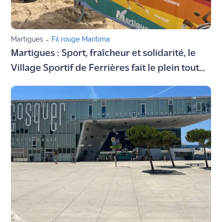
International
Défense
Martigues
-
Fil rouge Maritima
Martigues : Sport, fraîcheur et solidarité, le
Municipales
Village Sportif de Ferrières fait le plein tout
2026
l’été
Contenus
Partenaires
L'invité(e)
de la
rédaction
Coup de
coeur
Maritima
Fil