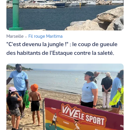
Info
route
Justice
Marseille
-
Fil rouge Maritima
Loisirs
"C'est devenu la jungle !" : le coup de gueule
des habitants de l'Estaque contre la saleté.
Météo
Politique
Santé
Social
Transport
National