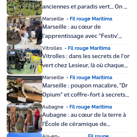
Poudrerie
anciennes et paradis vert... On a
plongé dans la magie des
Marseille
-
Fil rouge Maritima
Journées des Plantes d’Albertas
Marseille : au cœur de
l'apprentissage avec "Festiv’
Métiers" au CFA de la Bourse du
Vitrolles
-
Fil rouge Maritima
Travail
Vitrolles : dans les secrets de l'or
vert chez Lesieur, là où chaque
goutte de Puget est goûtée et
Marseille
-
Fil rouge Maritima
validée
Marseille : poupon macabre, "Dr
Opium" et coffre-fort à secrets...
Plongée dans les trésors oubliés
Aubagne
-
Fil rouge Maritima
de l'Hôpital Sainte-Marguerite
Aubagne : au cœur de la terre à
l’École de céramique de
Provence pour la journée portes
Aix-en-
Fil rouge