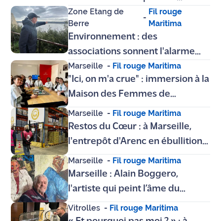
Zone Etang de
Fil rouge
marché pour la Semaine au
-
Berre
Maritima
féminin !
Environnement : des
associations sonnent l'alarme
Marseille
-
Fil rouge Maritima
auprès des candidats de l’Ouest
"Ici, on m'a crue" : immersion à la
de l’étang
Maison des Femmes de
Marseille, entre réalité brute et
Marseille
-
Fil rouge Maritima
reconstruction
Restos du Cœur : à Marseille,
l'entrepôt d'Arenc en ébullition
avant le défi des 250 tonnes
Marseille
-
Fil rouge Maritima
Marseille : Alain Boggero,
l'artiste qui peint l’âme du
peuple sur du carton
Vitrolles
-
Fil rouge Maritima