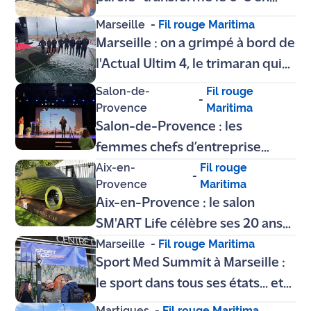
village de la poésie et de la
Marseille
-
Fil rouge Maritima
"tchatche"
Marseille : on a grimpé à bord de
l'Actual Ultim 4, le trimaran qui
fait voler ses skippers
Salon-de-
Fil rouge
-
Provence
Maritima
Salon-de-Provence : les
femmes chefs d’entreprise
Aix-en-
Fil rouge
affichent leur force et leur unité
-
Provence
Maritima
à l’Espace Charles Trenet
Aix-en-Provence : le salon
SM'ART Life célèbre ses 20 ans
Marseille
-
Fil rouge Maritima
au Parc Jourdan entre Art et
Sport Med Summit à Marseille :
Luxe
le sport dans tous ses états... et
ses étapes
Martigues
-
Fil rouge Maritima