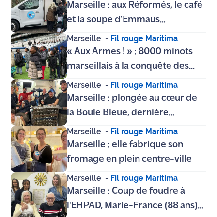
Marseille : aux Réformés, le café
et la soupe d’Emmaüs
réchauffent aussi les coeurs
Marseille
-
Fil rouge Maritima
« Aux Armes ! » : 8000 minots
marseillais à la conquête des
coulisses de l'Orange
Marseille
-
Fil rouge Maritima
Vélodrome
Marseille : plongée au cœur de
la Boule Bleue, dernière
fabrique artisanale de boules de
Marseille
-
Fil rouge Maritima
pétanque
Marseille : elle fabrique son
fromage en plein centre-ville
Marseille
-
Fil rouge Maritima
Marseille : Coup de foudre à
l'EHPAD, Marie-France (88 ans)