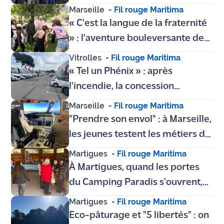
les clichés dans les quartiers
Marseille
-
Fil rouge Maritima
Nord de Marseille
« C'est la langue de la fraternité
» : l'aventure bouleversante des
familles d'accueil du Secours
Vitrolles
-
Fil rouge Maritima
Populaire à Marseille
« Tel un Phénix » : après
l'incendie, la concession
Libertium renaît à Vitrolles et
Marseille
-
Fil rouge Maritima
célèbre la liberté sur roues
"Prendre son envol" : à Marseille,
les jeunes testent les métiers de
l'aéronautique avec "Horizon
Martigues
-
Fil rouge Maritima
Aéro"
À Martigues, quand les portes
du Camping Paradis s'ouvrent,
les fans sont aux anges
Martigues
-
Fil rouge Maritima
Eco-pâturage et "5 libertés" : on