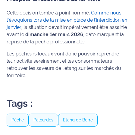
Ecouter
Cette décision tombe à point nommé.
Comme nous
et voir
l'évoquions lors de la mise en place de l'interdiction en
Maritima
janvier
, la situation devait impérativement être assainie
avant le
dimanche 1er mars 2026
, date marquant la
Qui
reprise de la pêche professionnelle.
sommes
nous ?
Les pêcheurs locaux vont donc pouvoir reprendre
leur activité sereinement et les consommateurs
Devenir
retrouver les saveurs de l'étang sur les marchés du
annonceur
territoire.
Recrutement
Mention
Tags :
légales
Pêche
Palourdes
Etang de Berre
Conditions
générales
d'utilisation du