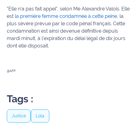
"Elle n'a pas fait appel", selon Me Alexandre Valois. Elle
Info
est
la première femme condamnée à cette peine
, la
route
plus sévère prévue par le code pénal français. Cette
condamnation est ainsi devenue définitive depuis
Justice
mardi minuit, à l'expiration du délai légal de dix jours
dont elle disposait.
Loisirs
Météo
@AFP
Politique
Santé
Tags :
Social
Justice
Lola
Transport
National