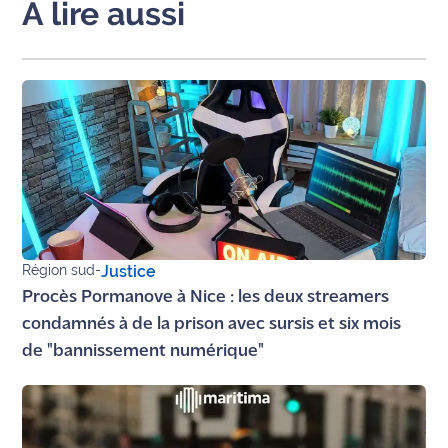
A lire aussi
International
Défense
Municipales
2026
Contenus
Partenaires
L'invité(e)
Région sud
-
Justice
de la
rédaction
Procès Pormanove à Nice : les deux streamers
condamnés à de la prison avec sursis et six mois
Coup de
de "bannissement numérique"
coeur
Maritima
Fil