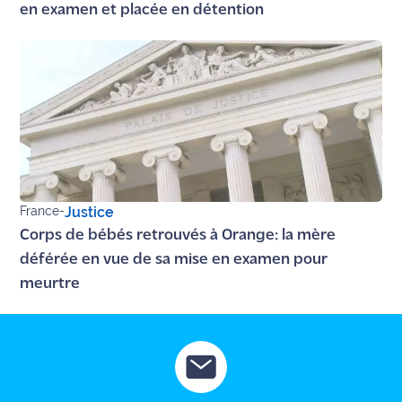
en examen et placée en détention
Ecouter
et voir
Maritima
Qui
sommes
nous ?
Devenir
France
-
Justice
annonceur
Corps de bébés retrouvés à Orange: la mère
Recrutement
déférée en vue de sa mise en examen pour
meurtre
Mention
légales
Conditions
générales
d'utilisation du