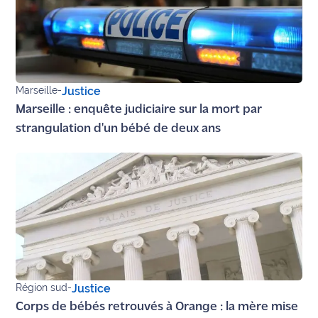
rouge
Maritima
L'anecdote
de Jeff
Marseille
-
Justice
C'est
Marseille : enquête judiciaire sur la mort par
mon
strangulation d'un bébé de deux ans
club
Les
Coachs
Maritima
Bon
plan
sortie
Région sud
-
Justice
Nous
Corps de bébés retrouvés à Orange : la mère mise
contacter