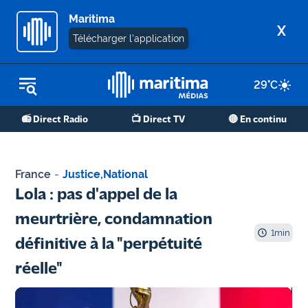
Maritima
X
Télécharger l'application
29
°C
REPLAY RADIO
📻 Direct Radio
📺 Direct TV
🔴 En continu
REPLAY TV
ÉCOUTER LES PODCASTS
France
-
Justice
,
National
Martigues
Lola : pas d'appel de la
- Etang
meurtrière, condamnation
de Berre
1
min
définitive à la "perpétuité
Marseille
réelle"
- Aix
OM