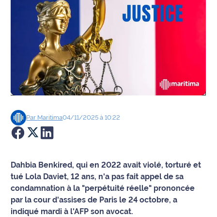
Agenda
Faits
divers
Sports
Société
Par
Maritima
04/11/2025 à 10:22
Culture
Économie
Dahbia Benkired, qui en 2022 avait violé, torturé et
Éducation
tué Lola Daviet, 12 ans, n'a pas fait appel de sa
condamnation à la "perpétuité réelle" prononcée
Emploi
par la cour d'assises de Paris le 24 octobre, a
indiqué mardi à l'AFP son avocat.
Environnement