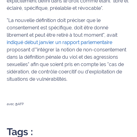
explicitement défini dans le droit comme étant "libre et
International
éclairé, spécifique, préalable et révocable".
"La nouvelle définition doit préciser que le
Défense
consentement est spécifique, doit être donné
librement et peut être retiré à tout moment", avait
Municipales
indiqué début janvier un rapport parlementaire
2026
proposant d'"intégrer la notion de non-consentement
Contenus
dans la définition pénale du viol et des agressions
Partenaires
sexuelles" afin que soient pris en compte les "cas de
sidération, de contrôle coercitif ou d’exploitation de
L'invité(e)
situations de vulnérabilités.
de la
rédaction
Coup de
avec @AFP
coeur
Maritima
Tags :
Fil