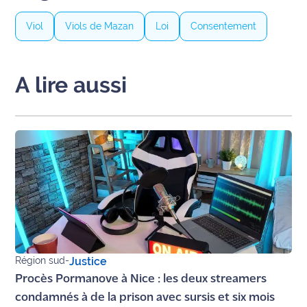
rouge
Maritima
Viol
Viols de Mazan
Loi
Consentement
L'anecdote
de Jeff
A lire aussi
C'est
mon
club
Les
Coachs
Maritima
Bon
plan
sortie
Région sud
-
Justice
Procès Pormanove à Nice : les deux streamers
Nous
condamnés à de la prison avec sursis et six mois
contacter