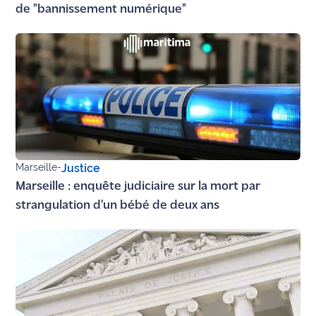
de "bannissement numérique"
Ecouter
et voir
Maritima
Qui
sommes
nous ?
Devenir
Marseille
-
Justice
annonceur
Marseille : enquête judiciaire sur la mort par
Recrutement
strangulation d'un bébé de deux ans
Mention
légales
Conditions
générales
d'utilisation du