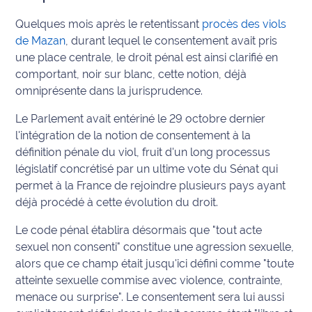
Quelques mois après le retentissant
procès des viols
Info
de Mazan
, durant lequel le consentement avait pris
route
une place centrale, le droit pénal est ainsi clarifié en
Justice
comportant, noir sur blanc, cette notion, déjà
omniprésente dans la jurisprudence.
Loisirs
Le Parlement avait entériné le 29 octobre dernier
l'intégration de la notion de consentement à la
Météo
définition pénale du viol, fruit d'un long processus
législatif concrétisé par un ultime vote du Sénat qui
Politique
permet à la France de rejoindre plusieurs pays ayant
Santé
déjà procédé à cette évolution du droit.
Le code pénal établira désormais que "tout acte
Social
sexuel non consenti" constitue une agression sexuelle,
alors que ce champ était jusqu'ici défini comme "toute
Transport
atteinte sexuelle commise avec violence, contrainte,
menace ou surprise". Le consentement sera lui aussi
National