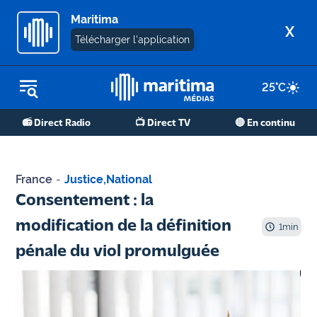
Maritima
X
Télécharger l'application
25
°C
REPLAY RADIO
📻 Direct Radio
📺 Direct TV
🔴 En continu
REPLAY TV
ÉCOUTER LES PODCASTS
France
-
Justice
,
National
Martigues
Consentement : la
- Etang
modification de la définition
de Berre
1
min
pénale du viol promulguée
Marseille
- Aix
OM