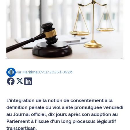
Agenda
Faits
divers
Sports
Société
Par
Maritima
07/11/2025 à 09:26
Culture
Économie
L'intégration de la notion de consentement à la
Éducation
définition pénale du viol a été promulguée vendredi
Emploi
au Journal officiel, dix jours après son adoption au
Parlement à l'issue d'un long processus législatif
Environnement
transpartisan.