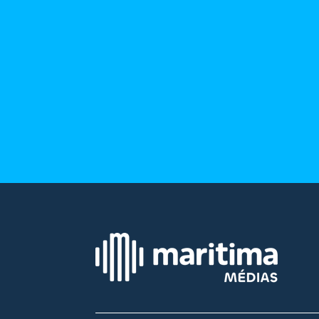
Ecouter
et voir
Maritima
Qui
sommes
nous ?
Devenir
annonceur
Recrutement
Mention
légales
Conditions
générales
d'utilisation du