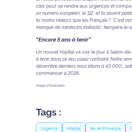
clés pour se rendre aux urgences et compo
International
un numéro européen, le 112, et ils savent patie
ils moins raleurs que les Français ?
“C’est va
Défense
manque de médecins traitants”,
tempère le s
Municipales
“Encore 5 ans à tenir”
2026
Un nouvel hôpital va voir le jour à Salon-de
Contenus
à tenir dans ce lieu assez contraint. Notre s
Partenaires
décembre derniers nous étions à 43 000… soit
commencer à 2026.
L'invité(e)
de la
Image d'illustration
rédaction
Coup de
coeur
Tags :
Maritima
Fil
Urgence
Hôpital
Aix en Provence