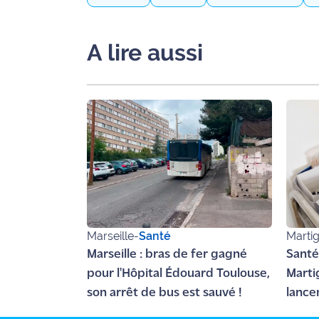
rouge
Maritima
A lire aussi
L'anecdote
de Jeff
C'est
mon
club
Les
Coachs
Maritima
Bon
Marseille
-
Santé
Marti
plan
Marseille : bras de fer gagné
Santé
sortie
pour l'Hôpital Édouard Toulouse,
Marti
son arrêt de bus est sauvé !
lance
Nous
votre
contacter