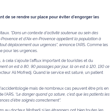
ant de se rendre sur place pour éviter d’engorger les
itaux
. “Dans un contexte d’activité soutenue au sein des
e-Provence et d’Aix-en-Provence appellent la population à
t tout déplacement aux urgences”,
annonce l’ARS. Comme les
ile pour les urgences.
à cela s’ajoute l’afflux important de touristes et du
ment on est à 80, 90 passages par jour, là on est à 120, 130 ce
octeur Ali Mofredj. Quand le service est saturé, un patient
d’accidentologie mais de nombreux cas peuvent être pris en
de l’ARS.
“Le danger quand ça sature, c’est que les patients les
nces d’être soignés correctement”.
s au docteur Mofredj si les étrangers ont bien toutes les