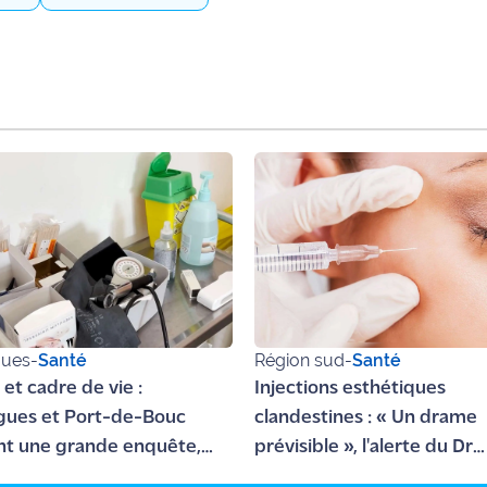
gues
-
Santé
Région sud
-
Santé
 et cadre de vie :
Injections esthétiques
gues et Port-de-Bouc
clandestines : « Un drame
nt une grande enquête,
prévisible », l'alerte du Dr
 avis compte !
Christophe Desouches aprè