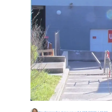
Agenda
Faits
divers
Sports
Société
Culture
Économie
Éducation
Emploi
Environnement