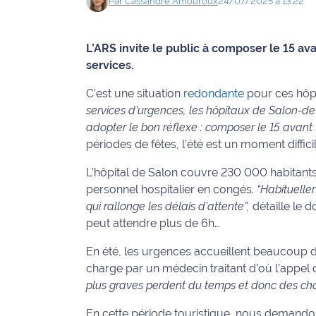
Par
Cassandre
Amouroux
24/07/2025 à 13:22
Info
route
L’ARS invite le public à composer le 15 av
services.
Justice
C’est une situation
redondante
pour ces hôp
Loisirs
services d’urgences, les hôpitaux de Salon-d
adopter le bon réflexe : composer le 15 avan
Météo
périodes de fêtes, l’été est un moment diffic
Politique
L’hôpital de Salon couvre 230 000 habitants, 
personnel hospitalier en congés.
“Habituelle
Santé
qui rallonge les délais d’attente”,
détaille le d
peut attendre plus de 6h…
Social
En été, les urgences accueillent beaucoup 
Transport
charge par un médecin traitant d’où l’appel 
plus graves perdent du temps et donc des cha
National
En cette période touristique, nous demandon