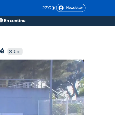
27
°C
Newsletter
🔴 En continu
té
2
min