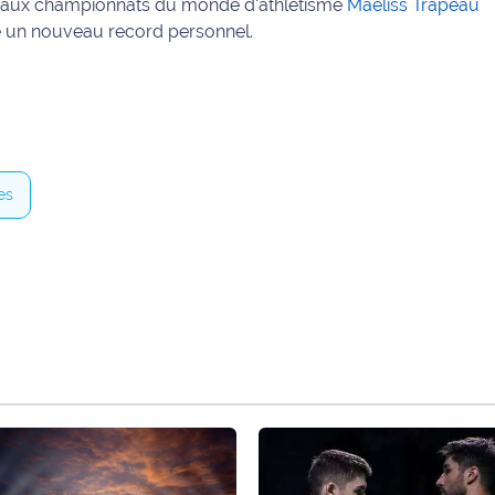
te aux championnats du monde d'athlétisme
Maëliss Trapeau
 un nouveau record personnel.
es