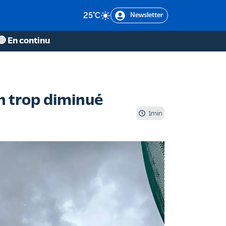
25
°C
Newsletter
🔴 En continu
n trop diminué
1
min