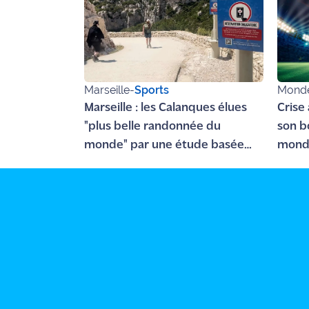
rouge
Maritima
L'anecdote
de Jeff
Marseille
-
Sports
Mond
C'est
Marseille : les Calanques élues
Crise 
mon
"plus belle randonnée du
son b
club
monde" par une étude basée
mond
Les
sur l'oculométrie
Coachs
Maritima
Bon
plan
sortie
Nous
contacter