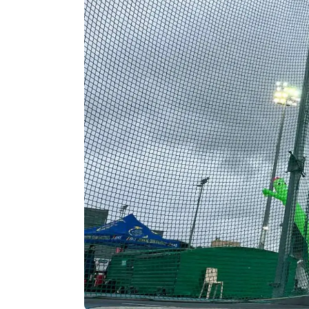
Agenda
Faits
divers
Sports
Société
Culture
Économie
Éducation
Emploi
Environnement