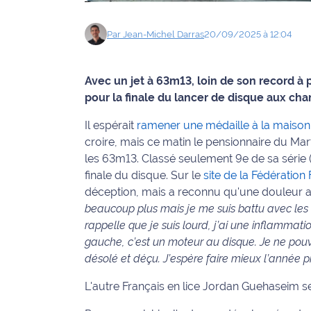
Info
Par
Jean-Michel
Darras
20/09/2025 à 12:04
route
Justice
Avec un jet à 63m13, loin de son record à 
pour la finale du lancer de disque aux c
Loisirs
Il espérait
ramener une médaille à la maison
Météo
croire, mais ce matin le pensionnaire du M
les 63m13. Classé seulement 9e de sa série (1
Politique
finale du disque. Sur le
site de la Fédération
déception, mais a reconnu qu'une douleur au 
Santé
beaucoup plus mais je me suis battu avec le
rappelle que je suis lourd, j’ai une inflammati
Social
gauche, c’est un moteur au disque. Je ne pouva
désolé et déçu. J’espère faire mieux l’année p
Transport
L'autre Français en lice Jordan Guehaseim s
National