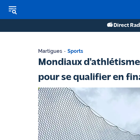
📻 Direct Rad
REPLAY RADIO
Martigues
-
Sports
REPLAY TV
Mondiaux d'athlétisme 
ÉCOUTER LES PODCASTS
pour se qualifier en fi
Martigues
- Etang
de Berre
Marseille
- Aix
OM