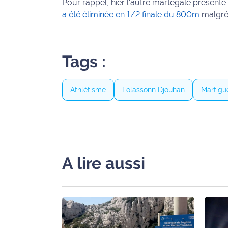
Pour rappel, hier l'autre martégale présen
International
a été éliminée en 1/2 finale du 800m
malgré
Défense
Tags :
Municipales
2026
Athlétisme
Lolassonn Djouhan
Martigu
Contenus
Partenaires
L'invité(e)
de la
rédaction
A lire aussi
Coup de
coeur
Maritima
Fil