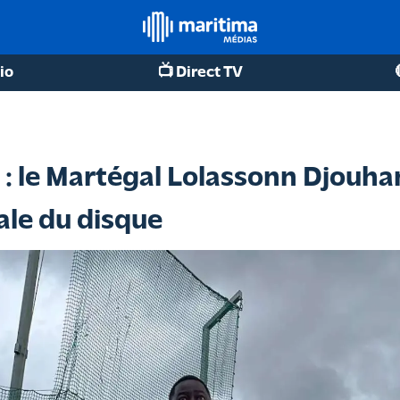
io
📺 Direct TV
: le Martégal Lolassonn Djouha
nale du disque