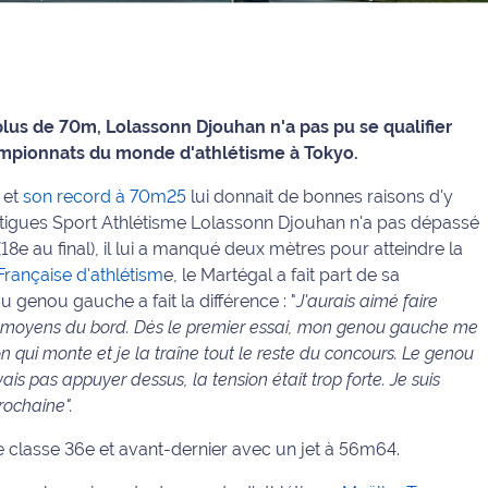
plus de 70m, Lolassonn Djouhan n'a pas pu se qualifier
hampionnats du monde d'athlétisme à Tokyo.
et
son record à 70m25
lui donnait de bonnes raisons d'y
artigues Sport Athlétisme Lolassonn Djouhan n'a pas dépassé
8e au final), il lui a manqué deux mètres pour atteindre la
 Française d'athlétism
e, le Martégal a fait part de sa
genou gauche a fait la différence : "
J'aurais aimé faire
s moyens du bord. Dès le premier essai, mon genou gauche me
on qui monte et je la traîne tout le reste du concours. Le genou
is pas appuyer dessus, la tension était trop forte. Je suis
rochaine".
e classe 36e et avant-dernier avec un jet à 56m64.