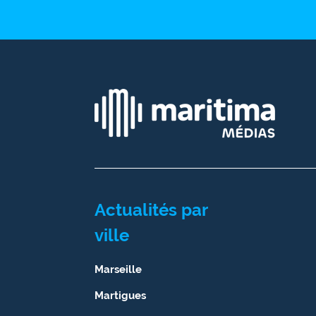
Ecouter
et voir
Maritima
Qui
sommes
nous ?
Devenir
annonceur
Recrutement
Actualités par
ville
Mention
légales
Marseille
Conditions
Martigues
générales
d'utilisation du