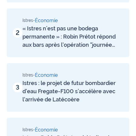
rouge
Maritima
Économie
Istres
-
L'anecdote
« Istres n’est pas une bodega
de Jeff
2
permanente » : Robin Prétot répond
C'est
aux bars après l'opération "journée
mon
morte"
club
Les
Économie
Istres
-
Coachs
Istres : le projet de futur bombardier
Maritima
3
d'eau Fregate-F100 s’accélère avec
Bon
l'arrivée de Latécoère
plan
sortie
Nous
Économie
Istres
-
contacter