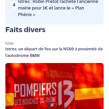
Istres : Robin Prétot rachète l'ancienne
4
mairie pour 1€ et lance le « Plan
Ecouter
Phénix »
et voir
Maritima
Faits divers
Qui
sommes
nous ?
Istres
Istres: un départ de feu sur la N569 à proximité de
Devenir
l'autodrome BMW
annonceur
Recrutement
Mention
légales
Conditions
générales
d'utilisation du