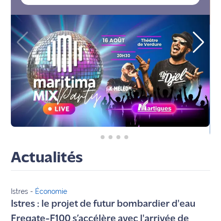
Agenda
Faits
divers
Sports
Société
Culture
Économie
Actualités
Éducation
Istres
-
Économie
Emploi
Istres : le projet de futur bombardier d'eau
Environnement
Fregate-F100 s’accélère avec l'arrivée de