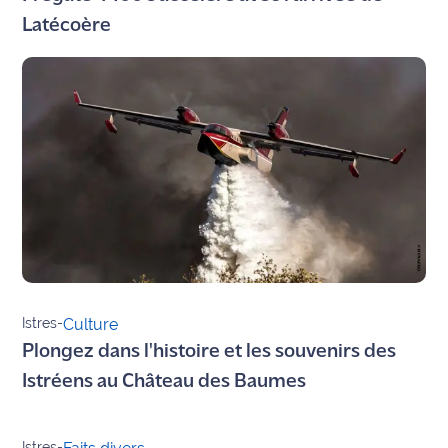
Latécoère
Info
route
Justice
Loisirs
Météo
Politique
Santé
Istres
-
Culture
Social
Plongez dans l'histoire et les souvenirs des
Transport
Istréens au Château des Baumes
National
Istres
-