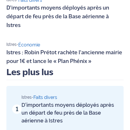
Faits divers
International
D'importants moyens déployés après un
départ de feu près de la Base aérienne à
Défense
Istres
Municipales
2026
Istres
-
Économie
Istres : Robin Prétot rachète l'ancienne mairie
Contenus
Partenaires
pour 1€ et lance le « Plan Phénix »
Les plus lus
L'invité(e)
de la
rédaction
Faits divers
Istres
-
Coup de
D'importants moyens déployés après
coeur
1
Maritima
un départ de feu près de la Base
aérienne à Istres
Fil