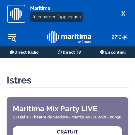
Maritima
X
Télécharger l'application
27
°C
REPLAY RADIO
📻 Direct Radio
📺 Direct TV
🔴 En continu
REPLAY TV
ÉCOUTER LES PODCASTS
Istres
Martigues
- Etang
de Berre
Maritima Mix Party LIVE
Marseille
- Aix
DJ Djel au Théâtre de Verdure - Martigues - 16 août - 20h30
GRATUIT
OM