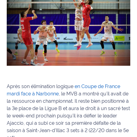
International
Défense
Municipales
2026
Contenus
Partenaires
L'invité(e)
de la
Après son élimination logique
en Coupe de France
rédaction
mardi face à Narbonne
, le MVB a montré qu'il avait de
la ressource en championnat. Il reste bien positionné à
Coup de
la 3e place de la Ligue B et aura le droit à un sacré test
coeur
le week-end prochain puisqu'il ira défier le leader
Maritima
Ajaccio, qui a subi ce soir sa première défaite de la
saison à Saint-Jean-d'Illac 3 sets à 2 (22/20 dans le 5e
Fil