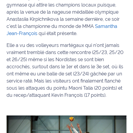
gymnase qui attire les champions locaux puisque,
Info
après la venue de la nageuse médaillée olympique
route
Anastasiia Kirpichnikova la semaine dernière, ce soir
c'est la championne du monde de MMA
Samantha
Justice
Jean-François
qui était présente.
Loisirs
Elle a vu des volleyeurs martégaux qui n'ont jamais
vraiment tremblé dans cette rencontre (25/23, 25/20
Météo
et 26/25) même si les Nordistes se sont bien
accrochés, surtout dans le 1er et dans le 3e set, où ils
Politique
ont même eu une balle de set (23/24) gâchée par un
service raté. Mais les visiteurs ont finalement flanché
Santé
sous les attaques du pointu Maoni Talia (20 points) et
du recep/attaquant Kevin François (17 points).
Social
Transport
National