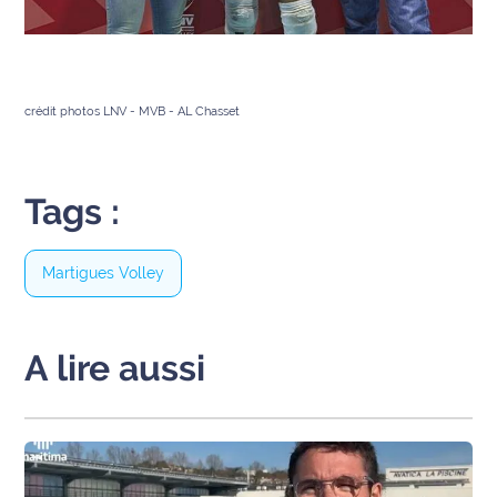
Ecouter
et voir
Maritima
crédit photos LNV - MVB - AL Chasset
Qui
sommes
nous ?
Tags :
Devenir
annonceur
Martigues Volley
Recrutement
A lire aussi
Mention
légales
Conditions
générales
d'utilisation du