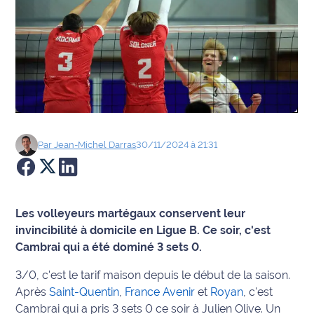
Agenda
Faits
divers
Sports
Société
Par
Jean-Michel
Darras
30/11/2024 à 21:31
Culture
Économie
Les volleyeurs martégaux conservent leur
invincibilité à domicile en Ligue B. Ce soir, c'est
Éducation
Cambrai qui a été dominé 3 sets 0.
3/0, c'est le tarif maison depuis le début de la saison.
Emploi
Après
Saint-Quentin
,
France Avenir
et
Royan
, c'est
Environnement
Cambrai qui a pris 3 sets 0 ce soir à Julien Olive. Un