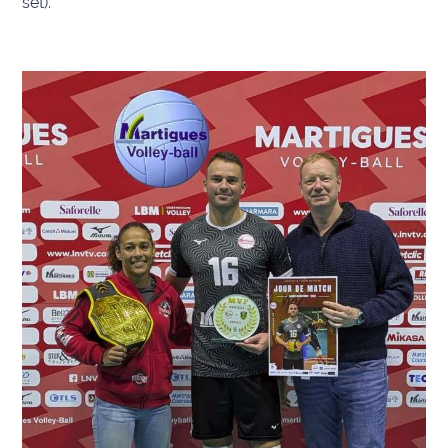
set).
rouge
Maritima
L'anecdote
de Jeff
C'est
mon
club
Les
Coachs
Maritima
Bon
plan
sortie
Nous
contacter